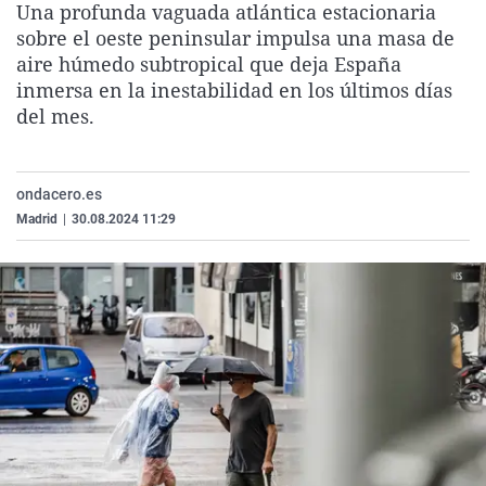
Una profunda vaguada atlántica estacionaria
La rosa de los vientos
Caso
Extremadura
Virales
sobre el oeste peninsular impulsa una masa de
Gente viajera
Retornados
Galicia
Televisión
aire húmedo subtropical que deja España
inmersa en la inestabilidad en los últimos días
Como el perro y el gat
Equipo de investigaci
La Rioja
Elecciones
del mes.
Operación Viuda Negr
Navarra
País Vasco
ondacero.es
Madrid
|
30.08.2024 11:29