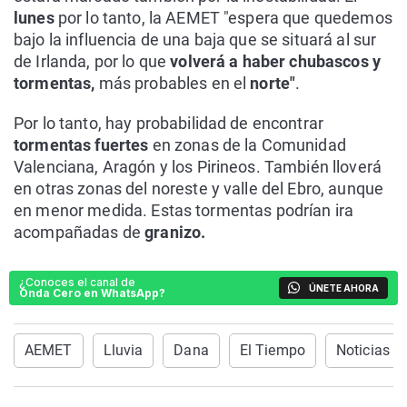
lunes
por lo tanto, la AEMET "espera que quedemos
bajo la influencia de una baja que se situará al sur
de Irlanda, por lo que
volverá a haber chubascos y
tormentas,
más probables en el
norte"
.
Por lo tanto, hay probabilidad de encontrar
tormentas fuertes
en zonas de la Comunidad
Valenciana, Aragón y los Pirineos. También lloverá
en otras zonas del noreste y valle del Ebro, aunque
en menor medida. Estas tormentas podrían ira
acompañadas de
granizo.
¿Conoces el canal de
ÚNETE AHORA
Onda Cero en WhatsApp?
AEMET
Lluvia
Dana
El Tiempo
Noticias Ú