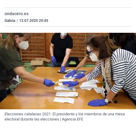
La rosa de los vientos
Caso
Extremadura
Virales
ondacero.es
Gente viajera
Retornados
Galicia
Televisión
Galicia
|
12.07.2020 20:45
Como el perro y el gat
Equipo de investigaci
La Rioja
Elecciones
Operación Viuda Negr
Navarra
País Vasco
Elecciones catalanas 2021: El presidente y los miembros de una mesa
electoral durante las elecciones | Agencia EFE