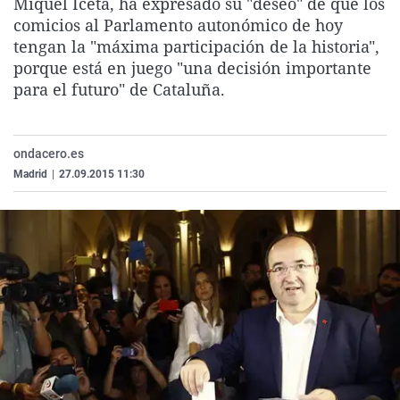
Miquel Iceta, ha expresado su "deseo" de que los
La rosa de los vientos
Caso
Extremadura
Virales
comicios al Parlamento autonómico de hoy
tengan la "máxima participación de la historia",
Gente viajera
Retornados
Galicia
Televisión
porque está en juego "una decisión importante
Como el perro y el gat
Equipo de investigaci
La Rioja
Elecciones
para el futuro" de Cataluña.
Operación Viuda Negr
Navarra
País Vasco
ondacero.es
Madrid
|
27.09.2015 11:30