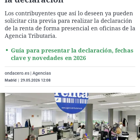
La rosa de los vientos
Caso
Extremadura
Virales
Los contribuyentes que así lo deseen ya pueden
Gente viajera
Retornados
Galicia
Televisión
solicitar cita previa para realizar la declaración
Como el perro y el gat
Equipo de investigaci
La Rioja
Elecciones
de la renta de forma presencial en oficinas de la
Agencia Tributaria.
Operación Viuda Negr
Navarra
País Vasco
Guía para presentar la declaración, fechas
clave y novedades en 2026
ondacero.es | Agencias
Madrid
|
29.05.2026 12:08