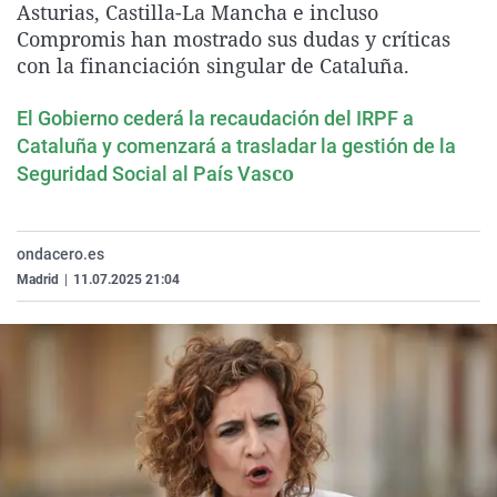
Asturias, Castilla-La Mancha e incluso
La rosa de los vientos
Caso
Extremadura
Virales
Compromis han mostrado sus dudas y críticas
Gente viajera
Retornados
Galicia
Televisión
con la financiación singular de Cataluña.
Como el perro y el gat
Equipo de investigaci
La Rioja
Elecciones
El Gobierno cederá la recaudación del IRPF a
Operación Viuda Negr
Navarra
Cataluña y comenzará a trasladar la gestión de la
sco
Seguridad Social al País Va
País Vasco
ondacero.es
Madrid
|
11.07.2025 21:04