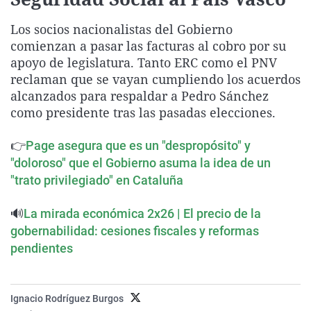
La rosa de los vientos
Caso
Extremadura
Virales
Los socios nacionalistas del Gobierno
Gente viajera
Retornados
Galicia
Televisión
comienzan a pasar las facturas al cobro por su
Como el perro y el gat
Equipo de investigaci
La Rioja
Elecciones
apoyo de legislatura. Tanto ERC como el PNV
reclaman que se vayan cumpliendo los acuerdos
Operación Viuda Negr
Navarra
alcanzados para respaldar a Pedro Sánchez
País Vasco
como presidente tras las pasadas elecciones.
👉
Page asegura que es un "despropósito" y
"doloroso" que el Gobierno asuma la idea de un
"trato privilegiado" en Cataluña
🔊
La mirada económica 2x26 | El precio de la
gobernabilidad: cesiones fiscales y reformas
pendientes
Ignacio Rodríguez Burgos