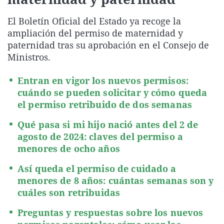
La rosa de los vientos
Caso
Extremadura
Virales
El Boletín Oficial del Estado ya recoge la
Gente viajera
Retornados
Galicia
Televisión
ampliación del permiso de maternidad y
Como el perro y el gat
Equipo de investigaci
La Rioja
Elecciones
paternidad tras su aprobación en el Consejo de
Ministros.
Operación Viuda Negr
Navarra
País Vasco
Entran en vigor los nuevos permisos:
cuándo se pueden solicitar y cómo queda
el permiso retribuido de dos semanas
Qué pasa si mi hijo nació antes del 2 de
agosto de 2024: claves del permiso a
menores de ocho años
Así queda el permiso de cuidado a
menores de 8 años: cuántas semanas son y
cuáles son retribuidas
Preguntas y respuestas sobre los nuevos