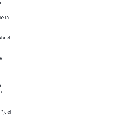
"
e la
ta el
e
s
a
n
), el