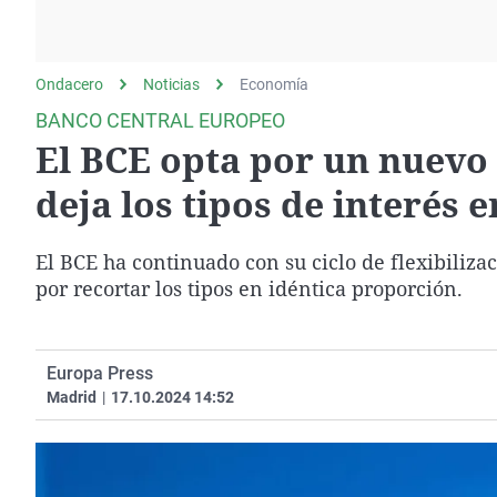
La rosa de los vientos
Caso
Extremadura
Gente viajera
Retornados
Galicia
Ondacero
Noticias
Como el perro y el
Economía
Equipo de investigación
La Rioja
gato
BANCO CENTRAL EUROPEO
Operación Viuda
Navarra
El BCE opta por un nuevo 
Negra
País Vasco
deja los tipos de interés e
El BCE ha continuado con su ciclo de flexibiliz
por recortar los tipos en idéntica proporción.
Europa Press
Madrid
|
17.10.2024 14:52