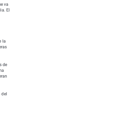
ue va
ia. El
 la
eras
s de
ema
eran
 del
a