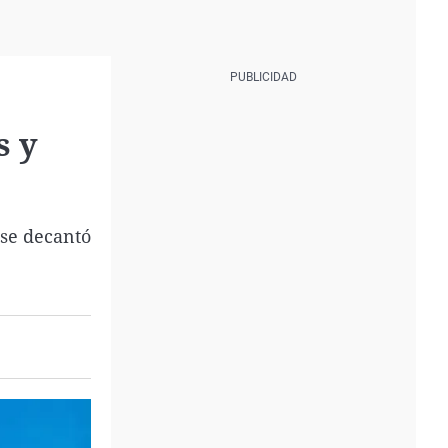
s y
 se decantó