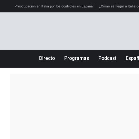
Preocupación en Italia por los controles en España
¿Cómo es llegar a Italia c
Directo
Programas
Podcast
Espa
Más de uno
Los Perseguidos
Andalucía
Por fin
Malas decisiones
Aragón
Julia en la onda
Expedientes del más allá
Baleares
La brújula
El viaje del Guernica
Cantabria
Radioestadio
Invisibles
Cataluña
Radioestadio noche
Prohibido morirse
Comunidad de M
El colegio invisible
Esto no ha pasado
Comunitat Vale