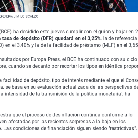
. | EFE/EPA/JIM LO SCALZO
BCE) ha decidido este jueves cumplir con el guion y bajar en 
a tasa de depósito (DFR) quedará en el 3,25%
, la de referenci
) en el 3,40% y la de la facilidad de préstamo (MLF) en el 3,6
sultados por Europa Press, el BCE ha continuado con su ciclo
bre, cuando se decantó por recortar los tipos en idéntica propo
la facilidad de depósito, tipo de interés mediante el que el Cons
ia, se basa en su evaluación actualizada de las perspectivas d
la intensidad de la transmisión de la política monetaria", ha
estra que el proceso de desinflación continúa conforme a lo
ven afectadas por las recientes sorpresas a la baja en los
 Las condiciones de financiación siguen siendo "restrictivas".