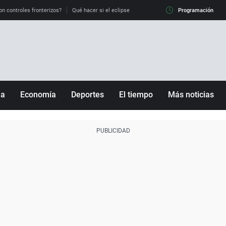
on controles fronterizos?
Qué hacer si el eclipse me pilla conduciendo
Programación
Qué tiempo 
ña
Economía
Deportes
El tiempo
Más noticias
Fútbol
Sociedad
Baloncesto
Mundo
Tenis
Salud
Motor
Cultura
Ciencia y Tecnología
adrid
Gastronomía
nciana
Medio ambiente