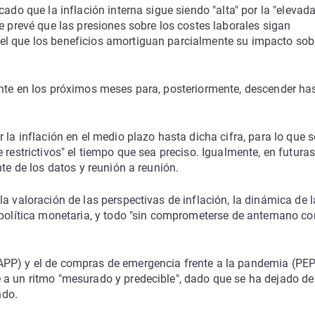
ado que la inflación interna sigue siendo "alta" por la "elevada
e prevé que las presiones sobre los costes laborales sigan
l que los beneficios amortiguan parcialmente su impacto sobr
nte en los próximos meses para, posteriormente, descender has
 la inflación en el medio plazo hasta dicha cifra, para lo que s
 restrictivos" el tiempo que sea preciso. Igualmente, en futura
nte de los datos y reunión a reunión.
a valoración de las perspectivas de inflación, la dinámica de l
a política monetaria, y todo "sin comprometerse de antemano co
PP) y el de compras de emergencia frente a la pandemia (PEPP
 a un ritmo "mesurado y predecible", dado que se ha dejado de
ndo.