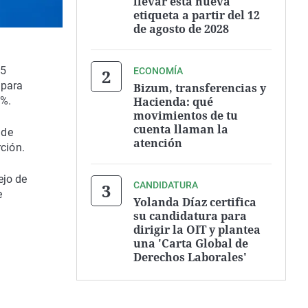
llevar esta nueva
etiqueta a partir del 12
de agosto de 2028
25
ECONOMÍA
a para
Bizum, transferencias y
Hacienda: qué
5%.
movimientos de tu
cuenta llaman la
 de
atención
rción.
ejo de
CANDIDATURA
e
Yolanda Díaz certifica
su candidatura para
dirigir la OIT y plantea
una 'Carta Global de
Derechos Laborales'