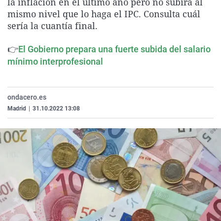
la inflación en el último año pero no subirá al
La rosa de los vientos
Caso
Extremadura
Virales
mismo nivel que lo haga el IPC. Consulta cuál
sería la cuantía final.
Gente viajera
Retornados
Galicia
Televisión
Como el perro y el gat
Equipo de investigaci
La Rioja
Elecciones
👉
El Gobierno prepara una fuerte subida del salario
Operación Viuda Negr
Navarra
mínimo interprofesional
País Vasco
ondacero.es
Madrid
|
31.10.2022 13:08