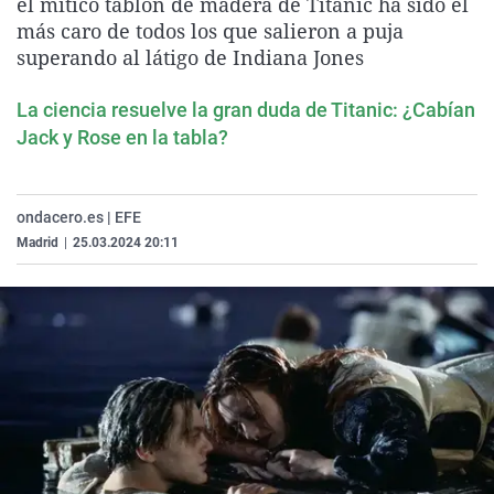
el mítico tablón de madera de Titanic ha sido el
La rosa de los vientos
Caso
Extremadura
Virales
más caro de todos los que salieron a puja
superando al látigo de Indiana Jones
Gente viajera
Retornados
Galicia
Televisión
Como el perro y el gat
Equipo de investigaci
La Rioja
Elecciones
La ciencia resuelve la gran duda de Titanic: ¿Cabían
Operación Viuda Negr
Navarra
Jack y Rose en la tabla?
País Vasco
ondacero.es | EFE
Madrid
|
25.03.2024 20:11