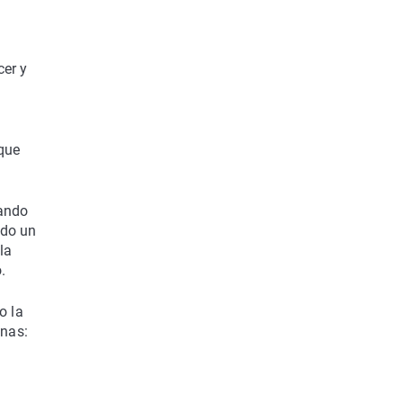
cer y
que
dando
ndo un
la
.
o la
anas: