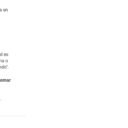
la en
d es
na o
ndo".
 tomar
e