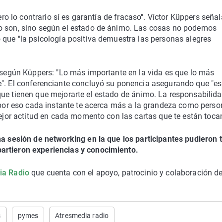
ero lo contrario sí es garantía de fracaso". Víctor Küppers seña
mo son, sino según el estado de ánimo. Las cosas no podemos
 que "la psicología positiva demuestra las personas alegres
, según Küppers: "Lo más importante en la vida es que lo más
e". El conferenciante concluyó su ponencia asegurando que "es
que tienen que mejorarte el estado de ánimo. La responsabilida
; por eso cada instante te acerca más a la grandeza como perso
mejor actitud en cada momento con las cartas que te están toca
na sesión de networking en la que los participantes pudieron
artieron experiencias y conocimiento.
a Radio
que cuenta con el apoyo, patrocinio y colaboración d
s
pymes
Atresmedia radio