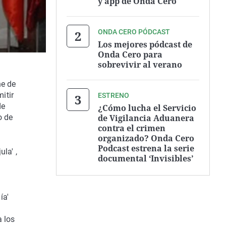
y app de Onda Cero
ONDA CERO PÓDCAST
Los mejores pódcast de
Onda Cero para
sobrevivir al verano
ne de
itir
ESTRENO
de
¿Cómo lucha el Servicio
de Vigilancia Aduanera
o de
contra el crimen
organizado? Onda Cero
Podcast estrena la serie
la' ,
documental ‘Invisibles’
ía'
a los