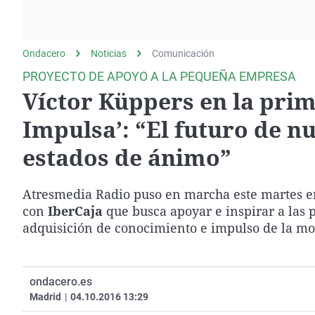
La rosa de los vientos
Caso
Extremadura
Gente viajera
Retornados
Galicia
Ondacero
Noticias
Como el perro y el
Comunicación
Equipo de investigación
La Rioja
gato
PROYECTO DE APOYO A LA PEQUEÑA EMPRESA
Operación Viuda
Navarra
Víctor Küppers en la pri
Negra
País Vasco
Impulsa’: “El futuro de n
estados de ánimo”
Atresmedia Radio puso en marcha este martes 
con
IberCaja
que busca apoyar e inspirar a las
adquisición de conocimiento e impulso de la mo
ondacero.es
Madrid
|
04.10.2016 13:29