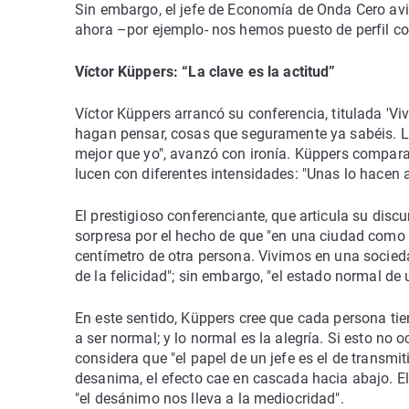
Sin embargo, el jefe de Economía de Onda Cero avis
ahora –por ejemplo- nos hemos puesto de perfil con
Víctor Küppers: “La clave es la actitud”
Víctor Küppers arrancó su conferencia, titulada 'V
hagan pensar, cosas que seguramente ya sabéis. La
mejor que yo", avanzó con ironía. Küppers compar
lucen con diferentes intensidades: "Unas lo hacen a
El prestigioso conferenciante, que articula su discu
sorpresa por el hecho de que "en una ciudad como 
centímetro de otra persona. Vivimos en una socied
de la felicidad"; sin embargo, "el estado normal de u
En este sentido, Küppers cree que cada persona tie
a ser normal; y lo normal es la alegría. Si esto no o
considera que "el papel de un jefe es el de transmi
desanima, el efecto cae en cascada hacia abajo. El
"el desánimo nos lleva a la mediocridad".