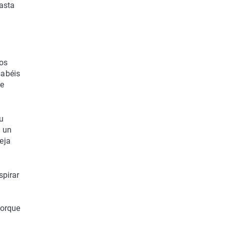
Hasta
 os
sabéis
ue
su
a un
eja
spirar
porque