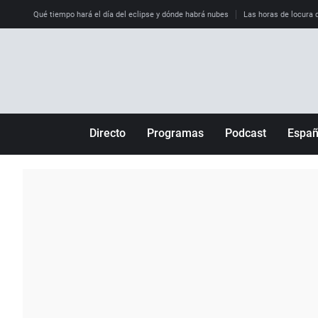
Qué tiempo hará el día del eclipse y dónde habrá nubes
Las horas de locura qu
Directo
Programas
Podcast
Espa
Más de uno
Los Perseguidos
Andalucía
Por fin
Malas decisiones
Aragón
Julia en la onda
Expedientes del más allá
Baleares
La brújula
El viaje del Guernica
Cantabria
Radioestadio
Invisibles
Cataluña
Radioestadio noche
Prohibido morirse
Comunidad de M
El colegio invisible
Esto no ha pasado
Comunitat Vale