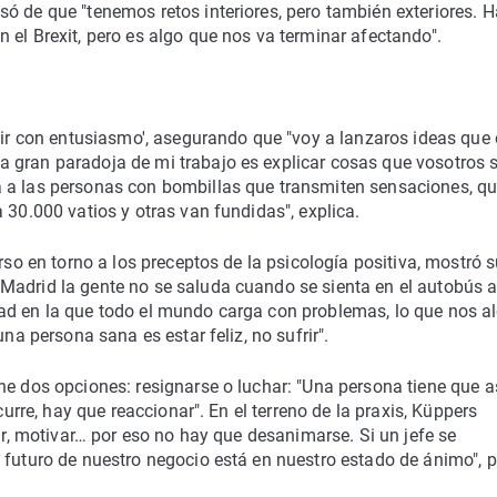
ó de que "tenemos retos interiores, pero también exteriores. 
 el Brexit, pero es algo que nos va terminar afectando".
ivir con entusiasmo', asegurando que "voy a lanzaros ideas que
 gran paradoja de mi trabajo es explicar cosas que vosotros 
a a las personas con bombillas que transmiten sensaciones, q
 30.000 vatios y otras van fundidas", explica.
rso en torno a los preceptos de la psicología positiva, mostró 
Madrid la gente no se saluda cuando se sienta en el autobús 
ad en la que todo el mundo carga con problemas, lo que nos al
na persona sana es estar feliz, no sufrir".
ne dos opciones: resignarse o luchar: "Una persona tiene que a
curre, hay que reaccionar". En el terreno de la praxis, Küppers
tir, motivar… por eso no hay que desanimarse. Si un jefe se
 futuro de nuestro negocio está en nuestro estado de ánimo", 