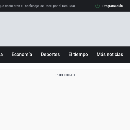
e decidieron el 'no fichaje' de Rodri por el Real Madrid y su 'sí' al Barça
Programación
La llamada de
ña
Economía
Deportes
El tiempo
Más noticias
Fútbol
Sociedad
Baloncesto
Mundo
Tenis
Salud
Motor
Cultura
Ciencia y Tecnología
adrid
Gastronomía
nciana
Medio ambiente