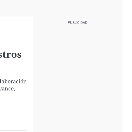
stros
olaboración
vance,