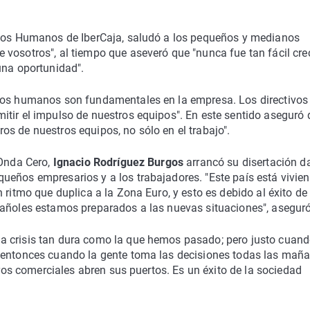
rsos Humanos de IberCaja, saludó a los pequeños y medianos
vosotros", al tiempo que aseveró que "nunca fue tan fácil cre
una oportunidad".
ipos humanos son fundamentales en la empresa. Los directivos
itir el impulso de nuestros equipos". En este sentido aseguró 
s de nuestros equipos, no sólo en el trabajo".
 Onda Cero,
Ignacio Rodríguez Burgos
arrancó su disertación 
ueños empresarios y a los trabajadores. "Este país está vivie
 ritmo que duplica a la Zona Euro, y esto es debido al éxito de 
pañoles estamos preparados a las nuevas situaciones", aseguró
a crisis tan dura como la que hemos pasado; pero justo cuand
s entonces cuando la gente toma las decisiones todas las mañ
tros comerciales abren sus puertos. Es un éxito de la sociedad