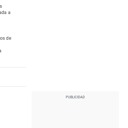
s
tada a
tos de
a