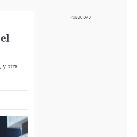
el
 y otra