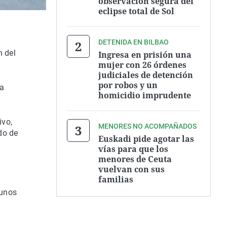
observación segura del
eclipse total de Sol
DETENIDA EN BILBAO
n del
Ingresa en prisión una
mujer con 26 órdenes
judiciales de detención
por robos y un
na
homicidio imprudente
ivo,
MENORES NO ACOMPAÑADOS
do de
Euskadi pide agotar las
vías para que los
menores de Ceuta
vuelvan con sus
familias
 unos