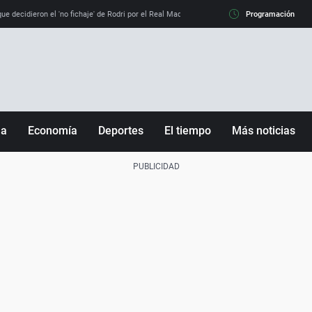
e decidieron el 'no fichaje' de Rodri por el Real Madrid y su 'sí' al Barça
Programación
La llamada de
ña
Economía
Deportes
El tiempo
Más noticias
Fútbol
Sociedad
Baloncesto
Mundo
Tenis
Salud
Motor
Cultura
Ciencia y Tecnología
adrid
Gastronomía
nciana
Medio ambiente