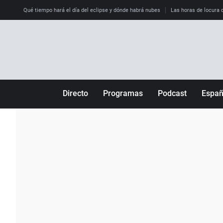
Qué tiempo hará el día del eclipse y dónde habrá nubes
Las horas de locura qu
Directo
Programas
Podcast
Espa
Más de uno
Los Perseguidos
Andalucía
Por fin
Malas decisiones
Aragón
Julia en la onda
Expedientes del más allá
Baleares
La brújula
El viaje del Guernica
Cantabria
Radioestadio
Invisibles
Cataluña
Radioestadio noche
Prohibido morirse
Comunidad de M
El colegio invisible
Esto no ha pasado
Comunitat Vale