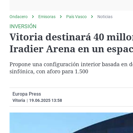
La rosa de los vientos
Caso
Extremadura
Gente viajera
Retornados
Galicia
Ondacero
Emisoras
País Vasco
Noticias
Como el perro y el
Equipo de investigación
La Rioja
INVERSIÓN
gato
Vitoria destinará 40 millo
Operación Viuda
Navarra
Negra
País Vasco
Iradier Arena en un espa
Propone una configuración interior basada en dos
sinfónica, con aforo para 1.500
Europa Press
Vitoria
|
19.06.2025 13:58