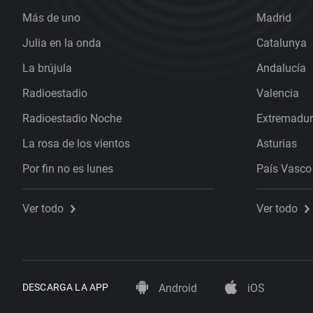
Más de uno
Madrid
Julia en la onda
Catalunya
La brújula
Andalucía
Radioestadio
Valencia
Radioestadio Noche
Extremadu
La rosa de los vientos
Asturias
Por fin no es lunes
País Vasco
Ver todo
Ver todo
DESCARGA LA APP
Android
iOS