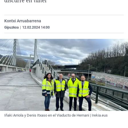
discurre en túnel
La rosa de los vientos
Caso
Extremadura
Virales
Gente viajera
Retornados
Galicia
Televisión
Kontxi Arruabarrena
Como el perro y el gat
Equipo de investigaci
La Rioja
Elecciones
Gipuzkoa
|
12.02.2024 14:00
Operación Viuda Negr
Navarra
País Vasco
Iñaki Arriola y Denis Itxaso en el Viaducto de Hernani | Irekia.eus