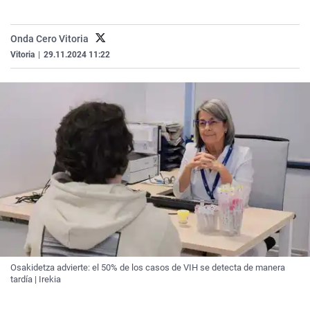
La rosa de los vientos
Caso
Extremadura
Virales
Gente viajera
Retornados
Galicia
Televisión
Onda Cero Vitoria
Vitoria
|
29.11.2024 11:22
Como el perro y el gat
Equipo de investigaci
La Rioja
Elecciones
Operación Viuda Negr
Navarra
País Vasco
Osakidetza advierte: el 50% de los casos de VIH se detecta de manera
tardía | Irekia