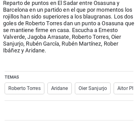
Reparto de puntos en El Sadar entre Osasuna y
La rosa de los vientos
Caso
Extremadura
Virales
Barcelona en un partido en el que por momentos los
Gente viajera
Retornados
Galicia
Televisión
rojillos han sido superiores a los blaugranas. Los dos
goles de Roberto Torres dan un punto a Osasuna que
Como el perro y el gat
Equipo de investigaci
La Rioja
Elecciones
se mantiene firme en casa. Escucha a Ernesto
Valverde, Jagoba Arrasate, Roberto Torres, Oier
Operación Viuda Negr
Navarra
Sanjurjo, Rubén García, Rubén Martínez, Rober
País Vasco
Ibáñez y Aridane.
TEMAS
Roberto Torres
Aridane
Oier Sanjurjo
Aitor Pla