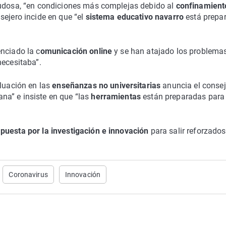
igudosa, “en condiciones más complejas debido al
confinamient
sejero incide en que “el
sistema educativo navarro
está prepa
nciado la c
omunicación online
y se han atajado los problema
necesitaba”.
aluación en las
enseñanzas no universitarias
anuncia el consej
na” e insiste en que “las
herramientas
están preparadas para
puesta por la investigación e innovación
para salir reforzados
Coronavirus
Innovación