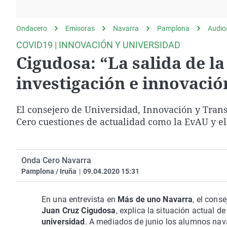
La rosa de los vientos
Caso
Extremadura
Gente viajera
Retornados
Galicia
Ondacero
Emisoras
Navarra
Pamplona
Audio
Como el perro y el
Equipo de investigación
La Rioja
COVID19 | INNOVACIÓN Y UNIVERSIDAD
gato
Cigudosa: “La salida de la
Operación Viuda
Navarra
Negra
País Vasco
investigación e innovació
El consejero de Universidad, Innovación y Tran
Cero cuestiones de actualidad como la EvAU y el
Onda Cero Navarra
Pamplona / Iruña
|
09.04.2020 15:31
En una entrevista en
Más de uno Navarra
, el cons
Juan Cruz Cigudosa
, explica la situación actual 
universidad
. A mediados de junio los alumnos nav