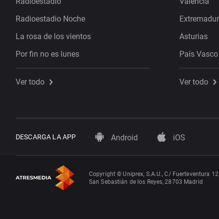
Radioestadio
Valencia
Radioestadio Noche
Extremadu
La rosa de los vientos
Asturias
Por fin no es lunes
País Vasco
Ver todo
Ver todo
DESCARGA LA APP
Android
iOS
Copyright © Uniprex, S.A.U., C/ Fuerteventura 12
San Sebastián de los Reyes, 28703 Madrid