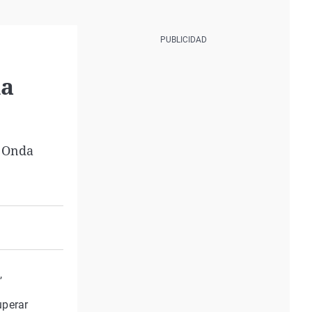
la
n Onda
a
,
uperar