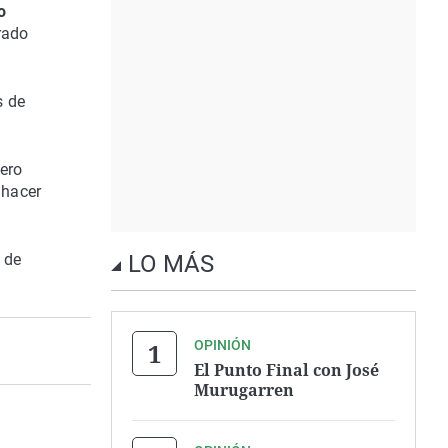
o
rado
s de
ero
 hacer
 de
LO MÁS
OPINIÓN
El Punto Final con José
Murugarren