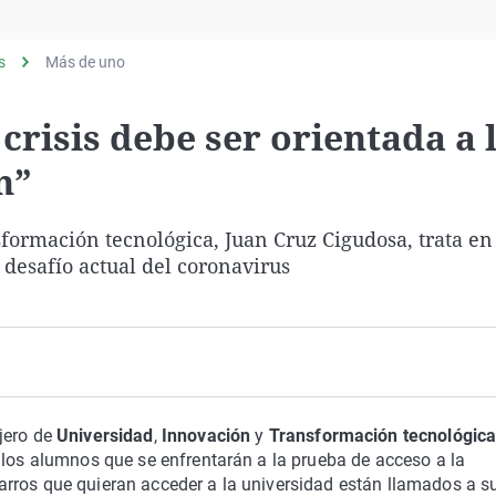
Virales
Televisión
s
Más de uno
Elecciones
 crisis debe ser orientada a 
n”
sformación tecnológica, Juan Cruz Cigudosa, trata e
 desafío actual del coronavirus
ejero de
Universidad
,
Innovación
y
Transformación tecnológic
de los alumnos que se enfrentarán a la prueba de acceso a la
arros que quieran acceder a la universidad están llamados a s