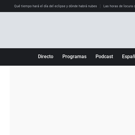
Qué tiempo hará el día del eclipse y dónde habrá nubes
Las horas de locura qu
Directo
Programas
Podcast
Espa
Más de uno
Los Perseguidos
Andalucía
Por fin
Malas decisiones
Aragón
Julia en la onda
Expedientes del más allá
Baleares
La brújula
El viaje del Guernica
Cantabria
Radioestadio
Invisibles
Cataluña
Radioestadio noche
Prohibido morirse
Comunidad de M
El colegio invisible
Esto no ha pasado
Comunitat Vale