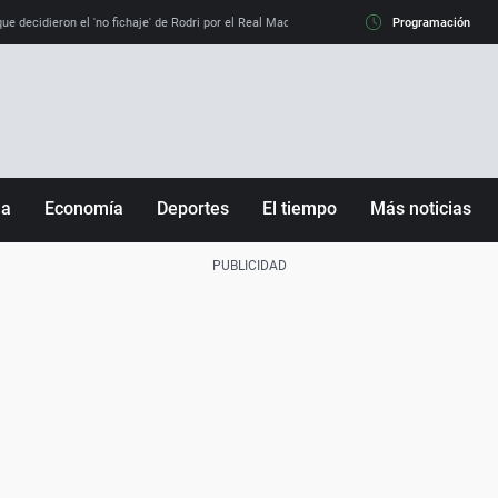
e decidieron el 'no fichaje' de Rodri por el Real Madrid y su 'sí' al Barça
Programación
La llamada de
ña
Economía
Deportes
El tiempo
Más noticias
Fútbol
Sociedad
Baloncesto
Mundo
Tenis
Salud
Motor
Cultura
Ciencia y Tecnología
adrid
Gastronomía
nciana
Medio ambiente