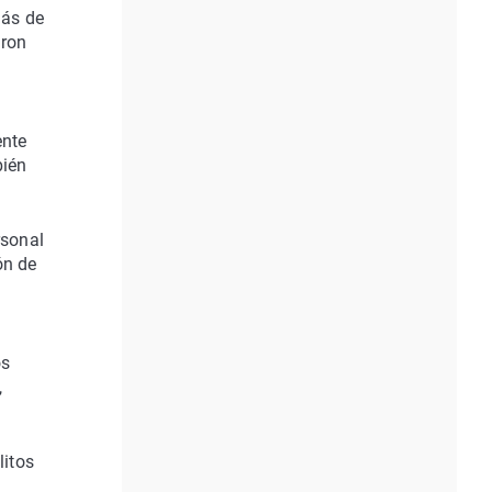
más de
aron
ente
bién
rsonal
ón de
os
,
litos