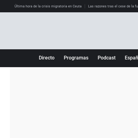
Última hora de la crisis migratoria en Ceuta
Las razones tras el cese de la f
Directo
Programas
Podcast
Espa
Más de uno
Los Perseguidos
Andalucía
Por fin
Malas decisiones
Aragón
Julia en la onda
Expedientes del más allá
Baleares
La brújula
El viaje del Guernica
Cantabria
Radioestadio
Invisibles
Cataluña
Radioestadio noche
Prohibido morirse
Comunidad de M
El colegio invisible
Esto no ha pasado
Comunitat Vale