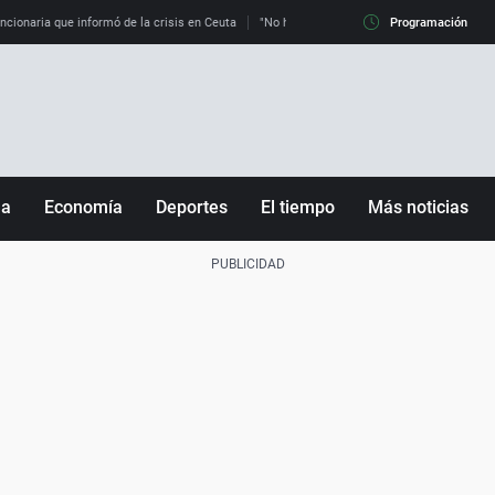
uncionaria que informó de la crisis en Ceuta
"No hay mafias, que no nos engañen": exper
Programación
ña
Economía
Deportes
El tiempo
Más noticias
Fútbol
Sociedad
Baloncesto
Mundo
Tenis
Salud
Motor
Cultura
Ciencia y Tecnología
adrid
Gastronomía
nciana
Medio ambiente