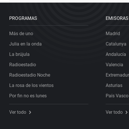
PROGRAMAS
EMISORAS
Más de uno
Madrid
Julia en la onda
Catalunya
La brújula
Andalucía
Radioestadio
Valencia
Radioestadio Noche
Extremadu
La rosa de los vientos
Asturias
Por fin no es lunes
País Vasco
Ver todo
Ver todo