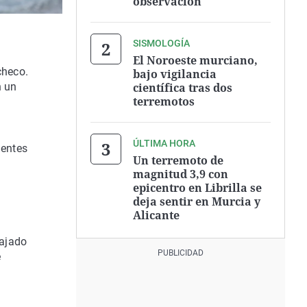
observación
SISMOLOGÍA
a
El Noroeste murciano,
checo.
bajo vigilancia
científica tras dos
n un
terremotos
ÚLTIMA HORA
nentes
Un terremoto de
magnitud 3,9 con
epicentro en Librilla se
deja sentir en Murcia y
Alicante
bajado
e