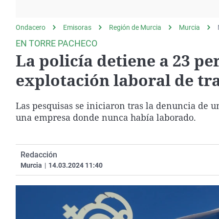
La rosa de los vientos
Caso
Extremadura
Gente viajera
Retornados
Galicia
Ondacero
Emisoras
Región de Murcia
Murcia
Como el perro y el
Equipo de investigación
La Rioja
EN TORRE PACHECO
gato
La policía detiene a 23 p
Operación Viuda
Navarra
Negra
País Vasco
explotación laboral de tr
Las pesquisas se iniciaron tras la denuncia de u
una empresa donde nunca había laborado.
Redacción
Murcia
|
14.03.2024 11:40