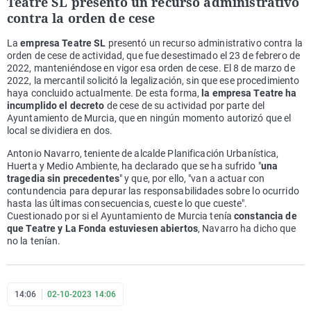
Teatre SL presentó un recurso administrativo
contra la orden de cese
La
empresa Teatre SL
presentó un recurso administrativo contra la
orden de cese de actividad, que fue desestimado el 23 de febrero de
2022, manteniéndose en vigor esa orden de cese. El 8 de marzo de
2022, la mercantil solicitó la legalización, sin que ese procedimiento
haya concluido actualmente. De esta forma,
la empresa Teatre ha
incumplido el decreto
de cese de su actividad por parte del
Ayuntamiento de Murcia, que en ningún momento autorizó que el
local se dividiera en dos.
Antonio Navarro, teniente de alcalde Planificación Urbanística,
Huerta y Medio Ambiente, ha declarado que se ha sufrido "
una
tragedia sin precedentes
" y que, por ello, "van a actuar con
contundencia para depurar las responsabilidades sobre lo ocurrido
hasta las últimas consecuencias, cueste lo que cueste".
Cuestionado por si el Ayuntamiento de Murcia tenía
constancia de
que Teatre y La Fonda estuviesen abiertos
, Navarro ha dicho que
no la tenían.
14:06
02-10-2023 14:06