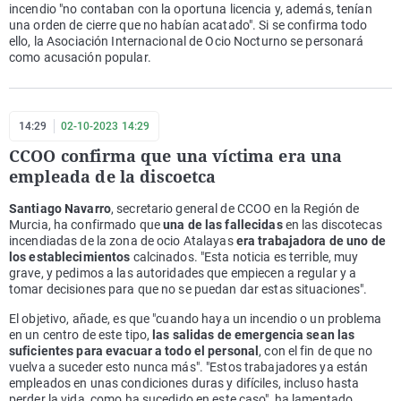
incendio "no contaban con la oportuna licencia y, además, tenían
una orden de cierre que no habían acatado". Si se confirma todo
ello, la Asociación Internacional de Ocio Nocturno se personará
como acusación popular.
14:29
02-10-2023 14:29
CCOO confirma que una víctima era una
empleada de la discoetca
Santiago Navarro
, secretario general de CCOO en la Región de
Murcia, ha confirmado que
una de las fallecidas
en las discotecas
incendiadas de la zona de ocio Atalayas
era trabajadora de uno de
los establecimientos
calcinados. "Esta noticia es terrible, muy
grave, y pedimos a las autoridades que empiecen a regular y a
tomar decisiones para que no se puedan dar estas situaciones".
El objetivo, añade, es que "cuando haya un incendio o un problema
en un centro de este tipo,
las salidas de emergencia sean las
suficientes para evacuar a todo el personal
, con el fin de que no
vuelva a suceder esto nunca más". "Estos trabajadores ya están
empleados en unas condiciones duras y difíciles, incluso hasta
perder la vida, como ha sucedido en este caso", ha lamentado.