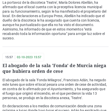
La portavoz de la discoteca 'Teatre', María Dolores Abellán, ha
afirmado que el local cuenta con la preceptiva licencia municipal
para su funcionamiento, según le ha manifestado el propietario del
local. En declaraciones a Europa Press, Abellán ha indicado que el
dueño de la discoteca le ha asegurado que cuenta con licencia,
aunque ha puntualizado que ella no ha visto el documento.
Asimismo, ha informado de que en estos momentos "está
recabando toda la información oportuna" para arrojar luz sobre el
suceso.
15:57
02-10-2023 15:57
El abogado de la sala 'Fonda' de Murcia niega
que hubiera orden de cese
El abogado de la sala 'Fonda Milagros', Francisco Adán, ha negado
este lunes que sobre el local pesara una orden de cese de actividad,
en contra de lo afirmado por el Ayuntamiento, y ha asegurado que
el fuego que originó el incendio, en el que perdieron la vida 13
personas, se produjo en la discoteca anexa, 'Teatre'.
En declaraciones a los medios de comunicación desde una zona
próxima a lugar donde tuvo lugar el suceso, Adán ha explicado que,