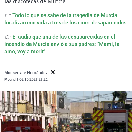
las discotecas de Murcia.
La rosa de los vientos
Caso
Extremadura
Virales
👉
Todo lo que se sabe de la tragedia de Murcia:
Gente viajera
Retornados
Galicia
Televisión
localizan con vida a tres de los cinco desaparecidos
Como el perro y el gat
Equipo de investigaci
La Rioja
Elecciones
👉
Operación Viuda Negr
Navarra
El audio que una de las desaparecidas en el
incendio de Murcia envió a sus padres: "Mami, la
País Vasco
amo, voy a morir"
Monserrate Hernández
Madrid
|
02.10.2023 23:22