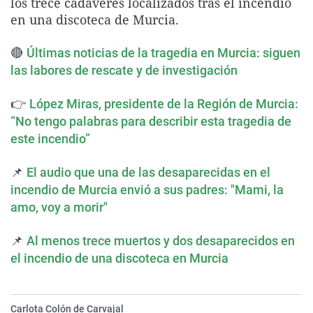
los trece cadáveres localizados tras el incendio
La rosa de los vientos
Caso
Extremadura
Virales
en una discoteca de Murcia.
Gente viajera
Retornados
Galicia
Televisión
🔴
Últimas noticias de la tragedia en Murcia: siguen
Como el perro y el gat
Equipo de investigaci
La Rioja
Elecciones
las labores de rescate y de investigación
Operación Viuda Negr
Navarra
👉
López Miras, presidente de la Región de Murcia:
País Vasco
“No tengo palabras para describir esta tragedia de
este incendio”
📌
El audio que una de las desaparecidas en el
incendio de Murcia envió a sus padres: "Mami, la
amo, voy a morir"
📌
Al menos trece muertos y dos desaparecidos en
el incendio de una discoteca en Murcia
Carlota Colón de Carvajal