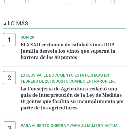
LO MÁS
SON 28
El XXXII certamen de calidad vinos DOP
Jumilla desvela los vinos que superan la
barrera de los 90 puntos
EXCLUSIVA. EL DOCUMENTO ESTÁ FECHADO EN
FEBRERO DE 2019, JUSTO CUANDO ENTRARON EN
VIGOR LAS MEDIDAS DE LA CITADA LEY EN LA
La Consejería de Agricultura redactó una
DENOMINADA ÁREA I, LA MÁS CERCANA AL MAR MENOR.
guía de interpretación de la Ley de Medidas
Urgentes que facilita su incumplimiento por
parte de los agricultores
PARA ALBERTO GUERRA Y PARA SU MUJER Y ACTUAL