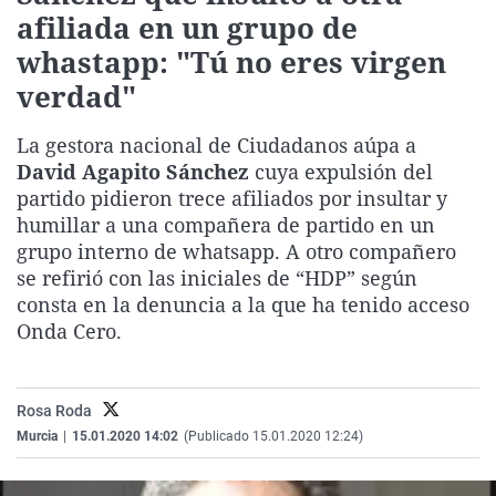
afiliada en un grupo de
La rosa de los vientos
Caso
Extremadura
Virales
whastapp: "Tú no eres virgen
Gente viajera
Retornados
Galicia
Televisión
verdad"
Como el perro y el gat
Equipo de investigaci
La Rioja
Elecciones
Operación Viuda Negr
Navarra
La gestora nacional de Ciudadanos aúpa a
David Agapito Sánchez
cuya expulsión del
País Vasco
partido pidieron trece afiliados por insultar y
humillar a una compañera de partido en un
grupo interno de whatsapp. A otro compañero
se refirió con las iniciales de “HDP” según
consta en la denuncia a la que ha tenido acceso
Onda Cero.
Rosa Roda
Murcia
|
15.01.2020 14:02
(Publicado 15.01.2020 12:24)