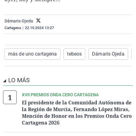
La rosa de los vientos
Caso
Extremadura
Virales
Gente viajera
Retornados
Galicia
Televisión
Dámaris Ojeda
Como el perro y el gat
Equipo de investigaci
La Rioja
Elecciones
Cartagena
|
22.10.2024 13:27
Operación Viuda Negr
Navarra
País Vasco
más de uno cartagena
tebeos
Dámaris Ojeda
LO MÁS
XVII PREMIOS ONDA CERO CARTAGENA
El presidente de la Comunidad Autónoma de
la Región de Murcia, Fernando López Miras,
Mención de Honor en los Premios Onda Cero
Cartagena 2026