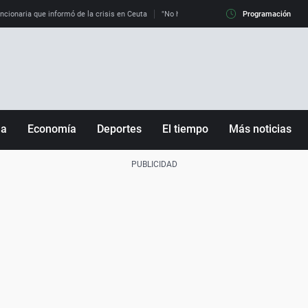
uncionaria que informó de la crisis en Ceuta
"No hay mafias, que no nos engañen": exper
Programación
ña
Economía
Deportes
El tiempo
Más noticias
Fútbol
Sociedad
Baloncesto
Mundo
Tenis
Salud
Motor
Cultura
Ciencia y Tecnología
adrid
Gastronomía
nciana
Medio ambiente