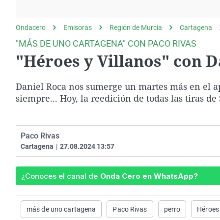
La rosa de los vientos
Caso
Extremadura
Gente viajera
Retornados
Galicia
Ondacero
Emisoras
Región de Murcia
Cartagena
Como el perro y el
Equipo de investigación
La Rioja
"MÁS DE UNO CARTAGENA" CON PACO RIVAS
gato
"Héroes y Villanos" con D
Operación Viuda
Navarra
Negra
País Vasco
Daniel Roca
nos sumerge un martes más en el a
siempre... Hoy, la reedición de todas las tiras de
Paco Rivas
Cartagena
|
27.08.2024 13:57
¿Conoces el canal de
Onda Cero en WhatsApp?
más de uno cartagena
Paco Rivas
perro
Héroes 