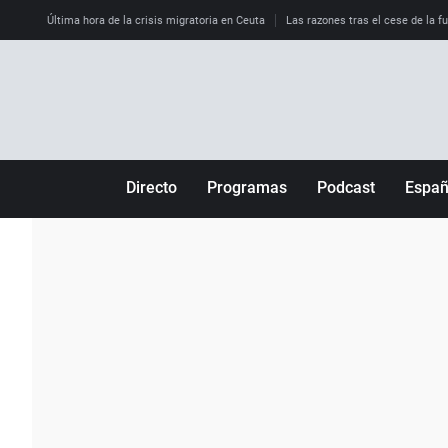
Última hora de la crisis migratoria en Ceuta
Las razones tras el cese de la f
Directo
Programas
Podcast
Espa
Más de uno
Los Perseguidos
Andalucía
Por fin
Malas decisiones
Aragón
Julia en la onda
Expedientes del más allá
Baleares
La brújula
El viaje del Guernica
Cantabria
Radioestadio
Invisibles
Cataluña
Radioestadio noche
Prohibido morirse
Comunidad de M
El colegio invisible
Esto no ha pasado
Comunitat Vale