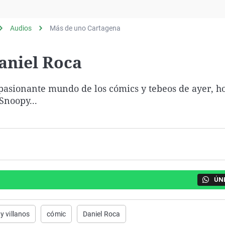
Virales
Televisión
Audios
Más de uno Cartagena
Elecciones
aniel Roca
pasionante mundo de los
cómics y tebeos
de ayer, h
 Snoopy...
ÚN
y villanos
cómic
Daniel Roca