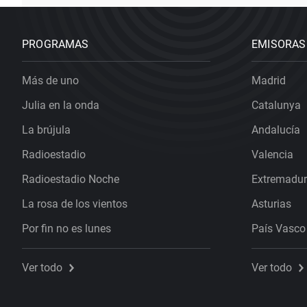
PROGRAMAS
EMISORAS
Más de uno
Madrid
Julia en la onda
Catalunya
La brújula
Andalucía
Radioestadio
Valencia
Radioestadio Noche
Extremadu
La rosa de los vientos
Asturias
Por fin no es lunes
País Vasco
Ver todo
Ver todo