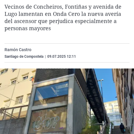
La rosa de los vientos
Caso
Extremadura
Virales
Vecinos de Concheiros, Fontiñas y avenida de
Lugo lamentan en Onda Cero la nueva avería
Gente viajera
Retornados
Galicia
Televisión
del ascensor que perjudica especialmente a
Como el perro y el gat
Equipo de investigaci
La Rioja
Elecciones
personas mayores
Operación Viuda Negr
Navarra
País Vasco
Ramón Castro
Santiago de Compostela
|
09.07.2025 12:11