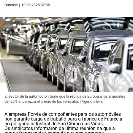
La rosa de los vientos
Caso
Extremadura
Virales
Ourense
|
19.06.2025 07:35
Gente viajera
Retornados
Galicia
Televisión
Como el perro y el gat
Equipo de investigaci
La Rioja
Elecciones
Operación Viuda Negr
Navarra
País Vasco
El sector de la automoción teme que la réplica de Europa a los aranceles
del 25% encarezca el precio de los vehículos | Agencia EFE
A empresa Forvia de compoñentes para os automóviles
non garante carga de traballo para a fábrica de Faurecia
no polígono industrial de San Cibrao das Viñas.
Os sindicatos informaron da última reunión na que a