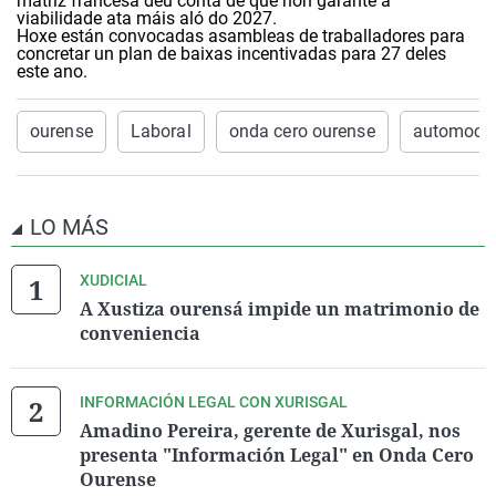
matriz francesa deu conta de que non garante a
viabilidade ata máis aló do 2027.
Hoxe están convocadas asambleas de traballadores para
concretar un plan de baixas incentivadas para 27 deles
este ano.
ourense
Laboral
onda cero ourense
automoci
LO MÁS
XUDICIAL
A Xustiza ourensá impide un matrimonio de
conveniencia
INFORMACIÓN LEGAL CON XURISGAL
Amadino Pereira, gerente de Xurisgal, nos
presenta "Información Legal" en Onda Cero
Ourense