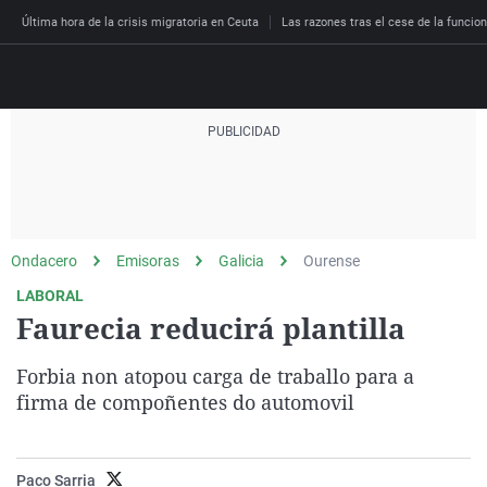
Última hora de la crisis migratoria en Ceuta
Las razones tras el cese de la funcion
Directo
Programas
Podcast
Más de uno
Los Perseguidos
Andalucía
Fútbol
Sociedad
Ondacero
Emisoras
Galicia
Ourense
España
Por fin
Malas decisiones
Aragón
Baloncesto
Mundo
LABORAL
Economía
Julia en la onda
Expedientes del más a
Baleares
Tenis
Salud
Faurecia reducirá plantilla
Deportes
La brújula
El viaje del Guernica
Cantabria
Motor
Cultura
Forbia non atopou carga de traballo para a
El tiempo
Radioestadio
Invisibles
Cataluña
Ciencia y Tecnología
firma de compoñentes do automovil
Más noticias
Radioestadio noche
Prohibido morirse
Comunidad de Madrid
Gastronomía
El colegio invisible
Esto no ha pasado
Comunitat Valenciana
Medio ambiente
Paco Sarria