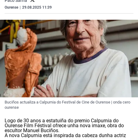
Paco Sarria
La rosa de los vientos
Caso
Extremadura
Virales
Ourense
|
29.08.2025 11:39
Gente viajera
Retornados
Galicia
Televisión
Como el perro y el gat
Equipo de investigaci
La Rioja
Elecciones
Operación Viuda Negr
Navarra
País Vasco
Buciños actualiza a Calpurnia do Festival de Cine de Ourense | onda cero
ourense
Logo de 30 anos a estatuiña do premio Calpurnia do
Ourense Film Féstival ofrece unha nova imaxe, obra do
escultor Manuel Buciños.
A nova Calpurnia está inspirada da cabeza dunha actriz