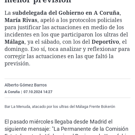
La rosa de los vientos
Caso
Extremadura
Virales
La
subdelegada del Gobierno en A Coruña
,
Gente viajera
Retornados
Galicia
Televisión
María Rivas
, apeló a los protocolos policiales
Como el perro y el gat
Equipo de investigaci
La Rioja
Elecciones
para justificar las actuaciones en medio de los
incidentes en los que participaron los ultras del
Operación Viuda Negr
Navarra
Málaga
, ya el sábado, con los del
Deportivo
, el
País Vasco
domingo. Eso sí, toca analizar y reflexionar para
corregir las actuaciones en las que faltó la
previsión.
Alberto Gómez Barros
A Coruña
|
07.10.2024 14:27
Bar La Menuda, atacado por los ultras del Málaga Frente Bokerón
El pasado miércoles llegaba desde Madrid el
siguiente mensaje: "La Permanente de la Comisión