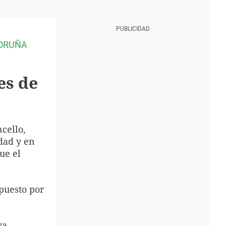
CORUÑA
es de
ncello,
dad y en
ue el
puesto por
ya