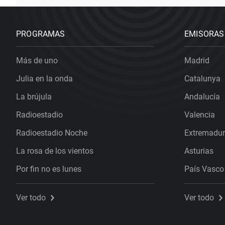
PROGRAMAS
EMISORAS
Más de uno
Madrid
Julia en la onda
Catalunya
La brújula
Andalucía
Radioestadio
Valencia
Radioestadio Noche
Extremadu
La rosa de los vientos
Asturias
Por fin no es lunes
País Vasco
Ver todo
Ver todo