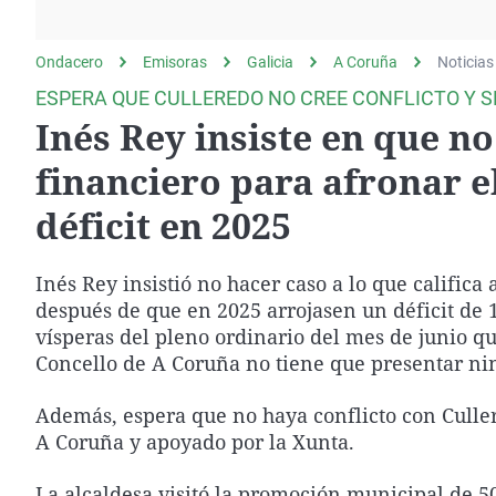
La rosa de los vientos
Caso
Extremadura
Gente viajera
Retornados
Galicia
Ondacero
Emisoras
Galicia
A Coruña
Noticias
Como el perro y el
Equipo de investigación
La Rioja
ESPERA QUE CULLEREDO NO CREE CONFLICTO Y S
gato
Inés Rey insiste en que n
Operación Viuda
Navarra
Negra
País Vasco
financiero para afronar e
déficit en 2025
Inés Rey insistió no hacer caso a lo que califica 
después de que en 2025 arrojasen un déficit de 
vísperas del pleno ordinario del mes de junio q
Concello de A Coruña no tiene que presentar ni
Además, espera que no haya conflicto con Culler
A Coruña y apoyado por la Xunta.
La alcaldesa visitó la promoción municipal de 5