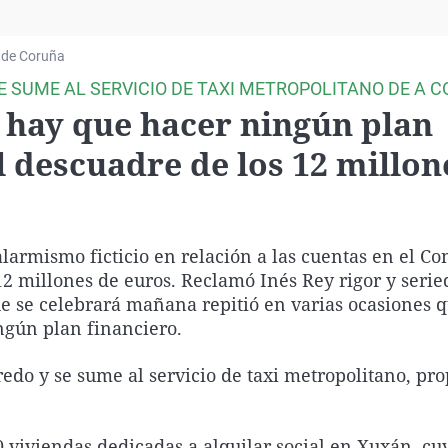
Virales
Televisión
 de Coruña
Elecciones
E SUME AL SERVICIO DE TAXI METROPOLITANO DE A 
o hay que hacer ningún plan
l descuadre de los 12 millon
alarmismo ficticio en relación a las cuentas en el Co
12 millones de euros. Reclamó Inés Rey rigor y serie
ue se celebrará mañana repitió en varias ocasiones q
ngún plan financiero.
edo y se sume al servicio de taxi metropolitano, pro
0 viviendas dedicadas a alquilar social en Xuxán, cu