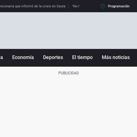
uncionaria que informó de la crisis en Ceuta
"No hay mafias, que no nos engañen": exper
Programación
ña
Economía
Deportes
El tiempo
Más noticias
Fútbol
Sociedad
Baloncesto
Mundo
Tenis
Salud
Motor
Cultura
Ciencia y Tecnología
adrid
Gastronomía
nciana
Medio ambiente