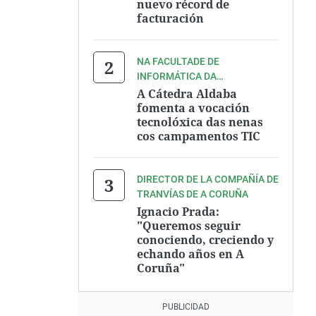
nuevo récord de
facturación
NA FACULTADE DE
INFORMÁTICA DA
UNIVERSIDADE DA CORUÑA
A Cátedra Aldaba
fomenta a vocación
tecnolóxica das nenas
cos campamentos TIC
DIRECTOR DE LA COMPAÑÍA DE
TRANVÍAS DE A CORUÑA
Ignacio Prada:
"Queremos seguir
conociendo, creciendo y
echando años en A
Coruña"