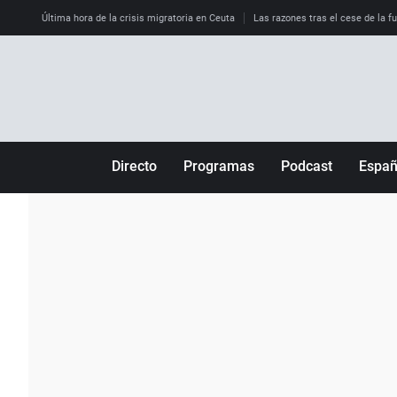
Última hora de la crisis migratoria en Ceuta
Las razones tras el cese de la f
Directo
Programas
Podcast
Espa
Más de uno
Los Perseguidos
Andalucía
Por fin
Malas decisiones
Aragón
Julia en la onda
Expedientes del más allá
Baleares
La brújula
El viaje del Guernica
Cantabria
Radioestadio
Invisibles
Cataluña
Radioestadio noche
Prohibido morirse
Comunidad de M
El colegio invisible
Esto no ha pasado
Comunitat Vale