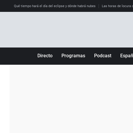
Qué tiempo hará el día del eclipse y dónde habrá nubes
Las horas de locura qu
Directo
Programas
Podcast
Espa
Más de uno
Los Perseguidos
Andalucía
Por fin
Malas decisiones
Aragón
Julia en la onda
Expedientes del más allá
Baleares
La brújula
El viaje del Guernica
Cantabria
Radioestadio
Invisibles
Cataluña
Radioestadio noche
Prohibido morirse
Comunidad de M
El colegio invisible
Esto no ha pasado
Comunitat Vale