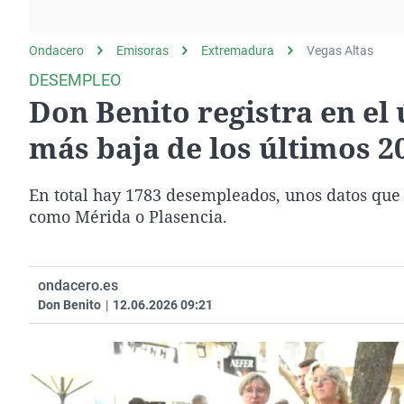
La rosa de los vientos
Caso
Extremadura
Gente viajera
Retornados
Galicia
Ondacero
Emisoras
Extremadura
Vegas Altas
Como el perro y el
Equipo de investigación
La Rioja
DESEMPLEO
gato
Don Benito registra en el
Operación Viuda
Navarra
Negra
País Vasco
más baja de los últimos 2
En total hay 1783 desempleados, unos datos que
como Mérida o Plasencia.
ondacero.es
Don Benito
|
12.06.2026 09:21