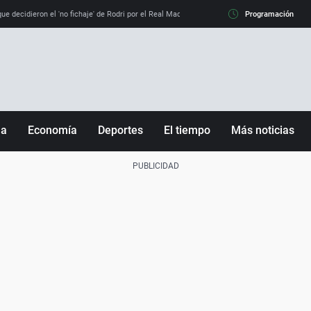
e decidieron el 'no fichaje' de Rodri por el Real Madrid y su 'sí' al Barça
Programación
La llamada de
ña
Economía
Deportes
El tiempo
Más noticias
Fútbol
Sociedad
Baloncesto
Mundo
Tenis
Salud
Motor
Cultura
Ciencia y Tecnología
adrid
Gastronomía
nciana
Medio ambiente