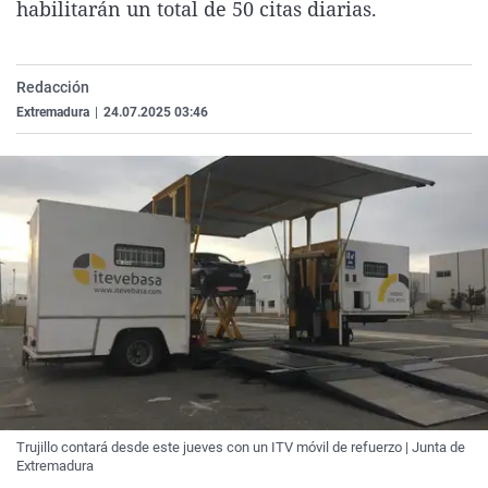
habilitarán un total de 50 citas diarias.
La rosa de los vientos
Caso
Extremadura
Virales
Gente viajera
Retornados
Galicia
Televisión
Redacción
Como el perro y el gat
Equipo de investigaci
La Rioja
Elecciones
Extremadura
|
24.07.2025 03:46
Operación Viuda Negr
Navarra
País Vasco
Trujillo contará desde este jueves con un ITV móvil de refuerzo | Junta de
Extremadura