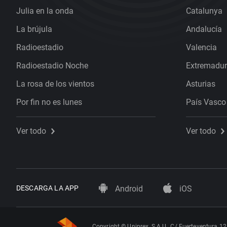
Julia en la onda
Catalunya
La brújula
Andalucía
Radioestadio
Valencia
Radioestadio Noche
Extremadu
La rosa de los vientos
Asturias
Por fin no es lunes
País Vasco
Ver todo
Ver todo
DESCARGA LA APP
Android
iOS
Copyright © Uniprex, S.A.U., C/ Fuerteventura 12