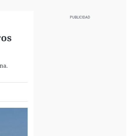
ros
ana.