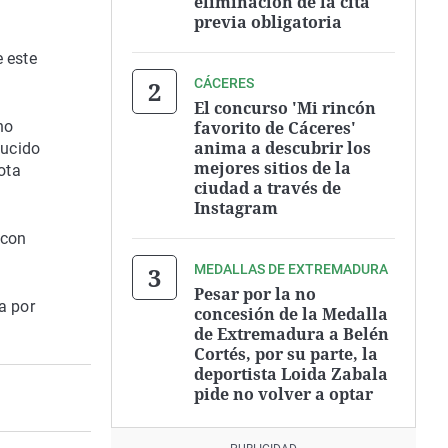
eliminación de la cita
previa obligatoria
e este
CÁCERES
El concurso 'Mi rincón
favorito de Cáceres'
no
anima a descubrir los
ducido
mejores sitios de la
ota
ciudad a través de
Instagram
 con
MEDALLAS DE EXTREMADURA
Pesar por la no
a por
concesión de la Medalla
de Extremadura a Belén
Cortés, por su parte, la
deportista Loida Zabala
pide no volver a optar