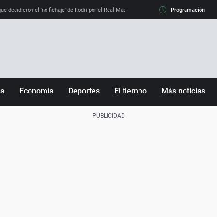
e decidieron el 'no fichaje' de Rodri por el Real Madrid y su 'sí' al Barça
Programación
La llamada de
ña
Economía
Deportes
El tiempo
Más noticias
Fútbol
Sociedad
Baloncesto
Mundo
Tenis
Salud
Motor
Cultura
Ciencia y Tecnología
adrid
Gastronomía
nciana
Medio ambiente