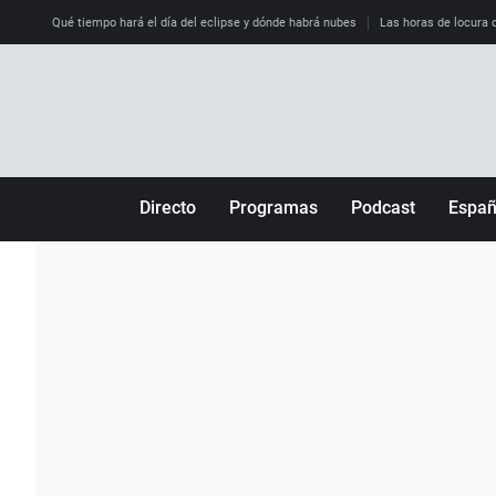
Qué tiempo hará el día del eclipse y dónde habrá nubes
Las horas de locura qu
Directo
Programas
Podcast
Espa
Más de uno
Los Perseguidos
Andalucía
Por fin
Malas decisiones
Aragón
Julia en la onda
Expedientes del más allá
Baleares
La brújula
El viaje del Guernica
Cantabria
Radioestadio
Invisibles
Cataluña
Radioestadio noche
Prohibido morirse
Comunidad de M
El colegio invisible
Esto no ha pasado
Comunitat Vale