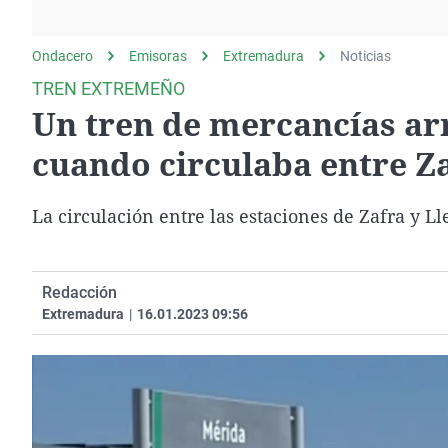
La rosa de los vientos
Caso
Extremadura
Gente viajera
Retornados
Galicia
Ondacero
Emisoras
Extremadura
Noticias
Como el perro y el
Equipo de investigación
La Rioja
TREN EXTREMEÑO
gato
Un tren de mercancías arr
Operación Viuda
Navarra
Negra
País Vasco
cuando circulaba entre Za
La circulación entre las estaciones de Zafra y L
Redacción
Extremadura
|
16.01.2023 09:56