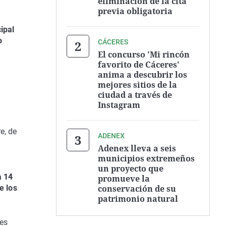
eliminación de la cita
previa obligatoria
ipal
o
CÁCERES
El concurso 'Mi rincón
favorito de Cáceres'
anima a descubrir los
mejores sitios de la
ciudad a través de
Instagram
e, de
ADENEX
Adenex lleva a seis
municipios extremeños
un proyecto que
a 14
promueve la
conservación de su
e los
patrimonio natural
res