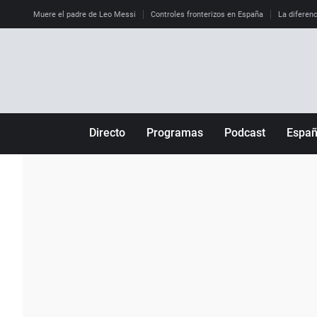
Muere el padre de Leo Messi
Controles fronterizos en España
La diferenc
Directo
Programas
Podcast
Espa
Más de uno
Los Perseguidos
Andalucía
Por fin
Malas decisiones
Aragón
Julia en la onda
Expedientes del más allá
Baleares
La brújula
El viaje del Guernica
Cantabria
Radioestadio
Invisibles
Cataluña
Radioestadio noche
Prohibido morirse
Comunidad de M
El colegio invisible
Esto no ha pasado
Comunitat Vale