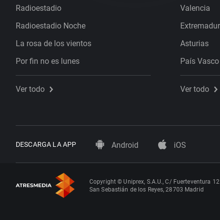
Radioestadio
Valencia
Radioestadio Noche
Extremadu
La rosa de los vientos
Asturias
Por fin no es lunes
País Vasco
Ver todo
Ver todo
DESCARGA LA APP
Android
iOS
Copyright © Uniprex, S.A.U., C/ Fuerteventura 12
San Sebastián de los Reyes, 28703 Madrid