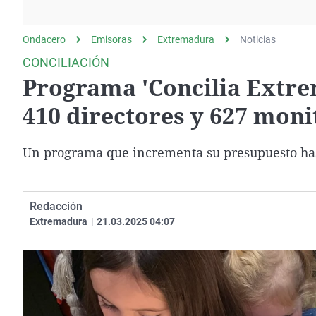
La rosa de los vientos
Caso
Extremadura
Gente viajera
Retornados
Galicia
Ondacero
Emisoras
Extremadura
Noticias
Como el perro y el
Equipo de investigación
La Rioja
CONCILIACIÓN
gato
Programa 'Concilia Extre
Operación Viuda
Navarra
Negra
País Vasco
410 directores y 627 moni
Un programa que incrementa su presupuesto hasta
Redacción
Extremadura
|
21.03.2025 04:07