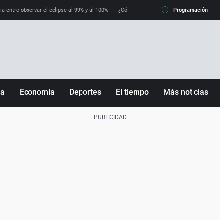
ia entre observar el eclipse al 99% y al 100%
¿Cómo es llegar a Italia con controles fro
Programación
ña
Economía
Deportes
El tiempo
Más noticias
Fútbol
Sociedad
Baloncesto
Mundo
Tenis
Salud
Motor
Cultura
Ciencia y Tecnología
adrid
Gastronomía
nciana
Medio ambiente