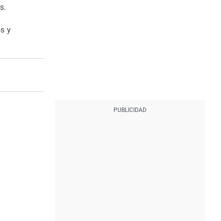
s.
s y