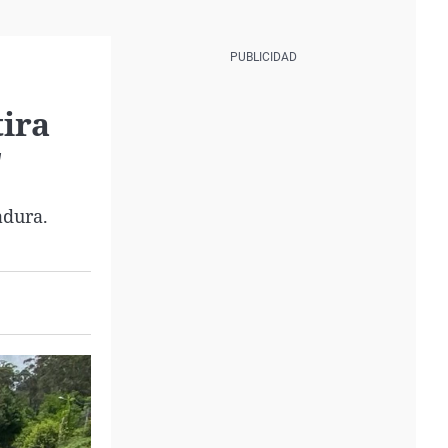
ira
'
adura.