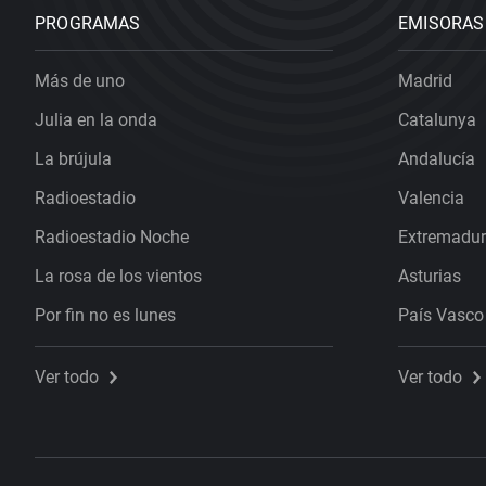
PROGRAMAS
EMISORAS
Más de uno
Madrid
Julia en la onda
Catalunya
La brújula
Andalucía
Radioestadio
Valencia
Radioestadio Noche
Extremadu
La rosa de los vientos
Asturias
Por fin no es lunes
País Vasco
Ver todo
Ver todo