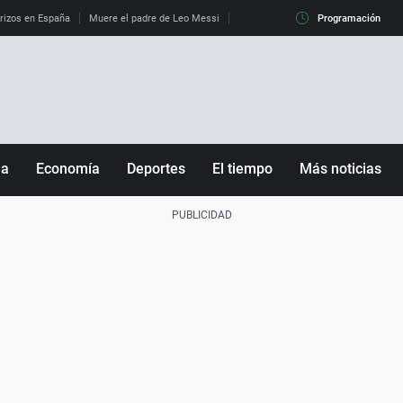
erizos en España
Muere el padre de Leo Messi
La diferencia entre observar el eclip
Programación
ña
Economía
Deportes
El tiempo
Más noticias
Fútbol
Sociedad
Baloncesto
Mundo
Tenis
Salud
Motor
Cultura
Ciencia y Tecnología
adrid
Gastronomía
nciana
Medio ambiente