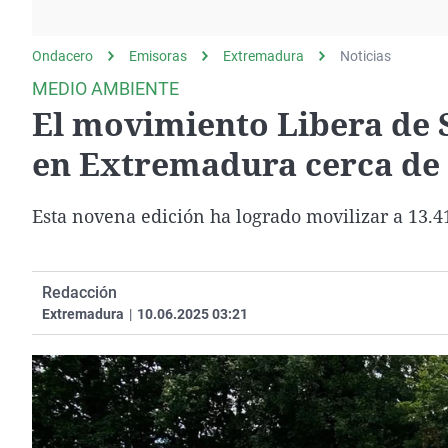
La rosa de los vientos
Caso
Extremadura
Gente viajera
Retornados
Galicia
Ondacero
Emisoras
Extremadura
Noticias
Como el perro y el
Equipo de investigación
La Rioja
MEDIO AMBIENTE
gato
El movimiento Libera de 
Operación Viuda
Navarra
Negra
País Vasco
en Extremadura cerca de 
Esta novena edición ha logrado movilizar a 13.4
Redacción
Extremadura
|
10.06.2025 03:21