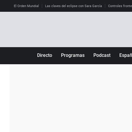
El Orden Mundial
Las claves del eclipse con Sara García
Controles front
Directo
Programas
Podcast
Espa
Más de uno
Los Perseguidos
Andalucía
Por fin
Malas decisiones
Aragón
Julia en la onda
Expedientes del más allá
Baleares
La brújula
El viaje del Guernica
Cantabria
Radioestadio
Invisibles
Cataluña
Radioestadio noche
Prohibido morirse
Comunidad de M
El colegio invisible
Esto no ha pasado
Comunitat Vale