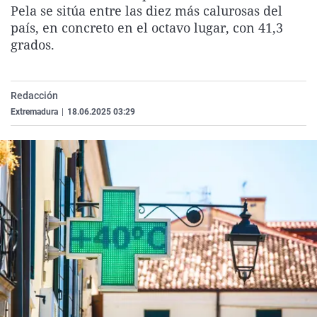
Pela se sitúa entre las diez más calurosas del
La rosa de los vientos
Caso
Extremadura
Virales
país, en concreto en el octavo lugar, con 41,3
Gente viajera
Retornados
Galicia
Televisión
grados.
Como el perro y el gat
Equipo de investigaci
La Rioja
Elecciones
Operación Viuda Negr
Navarra
Redacción
País Vasco
Extremadura
|
18.06.2025 03:29