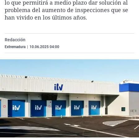
lo que permitirá a medio plazo dar solución al
La rosa de los vientos
Caso
Extremadura
Virales
problema del aumento de inspecciones que se
Gente viajera
Retornados
Galicia
Televisión
han vivido en los últimos años.
Como el perro y el gat
Equipo de investigaci
La Rioja
Elecciones
Operación Viuda Negr
Navarra
Redacción
Extremadura
|
10.06.2025 04:00
País Vasco