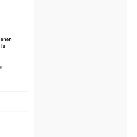
tienen
 la
la