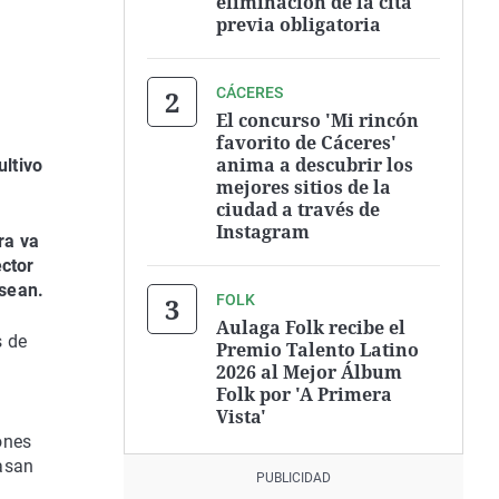
eliminación de la cita
previa obligatoria
CÁCERES
El concurso 'Mi rincón
favorito de Cáceres'
anima a descubrir los
ultivo
mejores sitios de la
ciudad a través de
Instagram
ra va
ector
esean.
FOLK
Aulaga Folk recibe el
s de
Premio Talento Latino
2026 al Mejor Álbum
Folk por 'A Primera
Vista'
ones
pasan