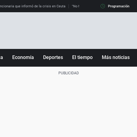
uncionaria que informó de la crisis en Ceuta
"No hay mafias, que no nos engañen": exper
Programación
ña
Economía
Deportes
El tiempo
Más noticias
Fútbol
Sociedad
Baloncesto
Mundo
Tenis
Salud
Motor
Cultura
Ciencia y Tecnología
adrid
Gastronomía
nciana
Medio ambiente