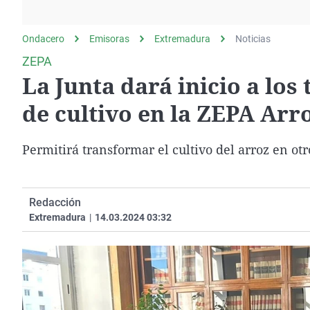
La rosa de los vientos
Caso
Extremadura
Gente viajera
Retornados
Galicia
Ondacero
Emisoras
Extremadura
Noticias
Como el perro y el
Equipo de investigación
La Rioja
ZEPA
gato
La Junta dará inicio a lo
Operación Viuda
Navarra
Negra
País Vasco
de cultivo en la ZEPA Arr
Permitirá transformar el cultivo del arroz en otro
Redacción
Extremadura
|
14.03.2024 03:32