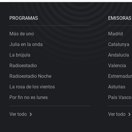
PROGRAMAS
EMISORAS
Más de uno
Madrid
Julia en la onda
Catalunya
La brújula
Andalucía
Radioestadio
Valencia
Radioestadio Noche
Extremadu
La rosa de los vientos
Asturias
Por fin no es lunes
País Vasco
Ver todo
Ver todo