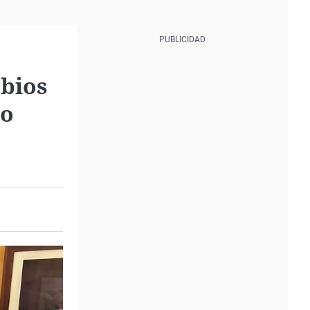
mbios
lo