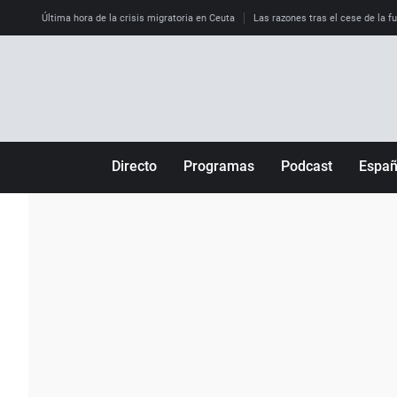
Última hora de la crisis migratoria en Ceuta
Las razones tras el cese de la f
Directo
Programas
Podcast
Espa
Más de uno
Los Perseguidos
Andalucía
Por fin
Malas decisiones
Aragón
Julia en la onda
Expedientes del más allá
Baleares
La brújula
El viaje del Guernica
Cantabria
Radioestadio
Invisibles
Cataluña
Radioestadio noche
Prohibido morirse
Comunidad de M
El colegio invisible
Esto no ha pasado
Comunitat Vale