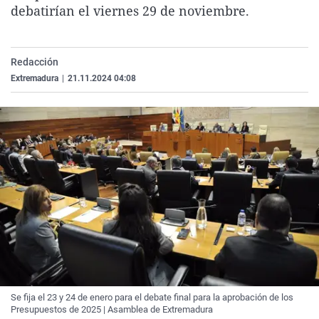
debatirían el viernes 29 de noviembre.
La rosa de los vientos
Caso
Extremadura
Virales
Gente viajera
Retornados
Galicia
Televisión
Como el perro y el gat
Equipo de investigaci
La Rioja
Elecciones
Redacción
Extremadura
|
21.11.2024 04:08
Operación Viuda Negr
Navarra
País Vasco
Se fija el 23 y 24 de enero para el debate final para la aprobación de los
Presupuestos de 2025 | Asamblea de Extremadura