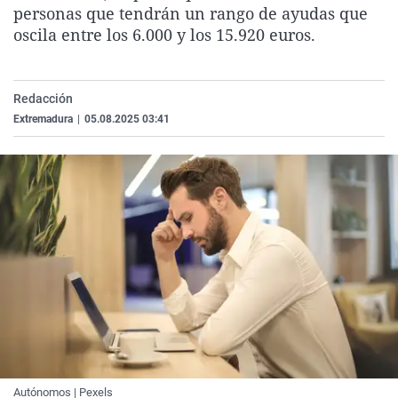
personas que tendrán un rango de ayudas que
La rosa de los vientos
Caso
Extremadura
Virales
oscila entre los 6.000 y los 15.920 euros.
Gente viajera
Retornados
Galicia
Televisión
Como el perro y el gat
Equipo de investigaci
La Rioja
Elecciones
Redacción
Operación Viuda Negr
Navarra
Extremadura
|
05.08.2025 03:41
País Vasco
Autónomos | Pexels