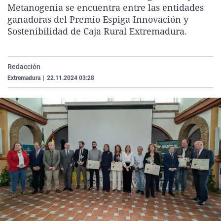
Metanogenia se encuentra entre las entidades
La rosa de los vientos
Caso
Extremadura
Virales
ganadoras del Premio Espiga Innovación y
Gente viajera
Retornados
Galicia
Televisión
Sostenibilidad de Caja Rural Extremadura.
Como el perro y el gat
Equipo de investigaci
La Rioja
Elecciones
Operación Viuda Negr
Navarra
Redacción
País Vasco
Extremadura
|
22.11.2024 03:28