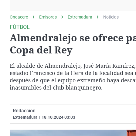
La rosa de los vientos
Caso
Extremadura
Gente viajera
Retornados
Galicia
Ondacero
Emisoras
Extremadura
Noticias
Como el perro y el
Equipo de investigación
La Rioja
FÚTBOL
gato
Almendralejo se ofrece pa
Operación Viuda
Navarra
Negra
País Vasco
Copa del Rey
El alcalde de Almendralejo, José María Ramírez,
estadio Francisco de la Hera de la localidad sea 
después de que el equipo extremeño haya descar
inasumibles del club blanquinegro.
Redacción
Extremadura
|
18.10.2024 03:03