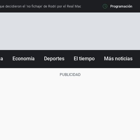
e decidieron el 'no fichaje' de Rodri por el Real Madrid y su 'sí' al Barça
Programación
La llamada de
ña
Economía
Deportes
El tiempo
Más noticias
Fútbol
Sociedad
Baloncesto
Mundo
Tenis
Salud
Motor
Cultura
Ciencia y Tecnología
adrid
Gastronomía
nciana
Medio ambiente