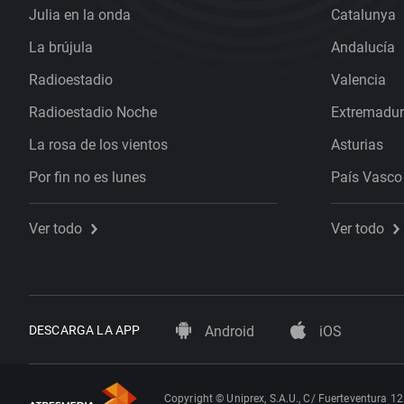
Julia en la onda
Catalunya
La brújula
Andalucía
Radioestadio
Valencia
Radioestadio Noche
Extremadu
La rosa de los vientos
Asturias
Por fin no es lunes
País Vasco
Ver todo
Ver todo
DESCARGA LA APP
Android
iOS
Copyright © Uniprex, S.A.U., C/ Fuerteventura 12