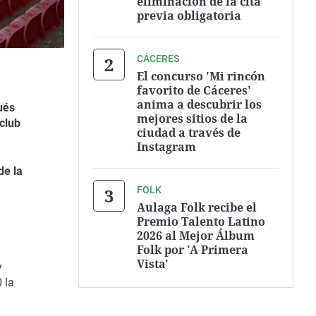
eliminación de la cita
previa obligatoria
CÁCERES
El concurso 'Mi rincón
favorito de Cáceres'
anima a descubrir los
ués
mejores sitios de la
club
ciudad a través de
Instagram
de la
FOLK
Aulaga Folk recibe el
Premio Talento Latino
2026 al Mejor Álbum
Folk por 'A Primera
Vista'
y
 la