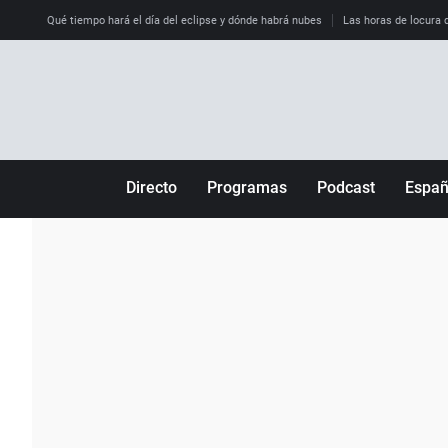
Qué tiempo hará el día del eclipse y dónde habrá nubes
Las horas de locura qu
Directo
Programas
Podcast
Espa
Más de uno
Los Perseguidos
Andalucía
Por fin
Malas decisiones
Aragón
Julia en la onda
Expedientes del más allá
Baleares
La brújula
El viaje del Guernica
Cantabria
Radioestadio
Invisibles
Cataluña
Radioestadio noche
Prohibido morirse
Comunidad de M
El colegio invisible
Esto no ha pasado
Comunitat Vale