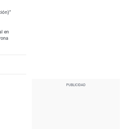
ción)”
al en
rona