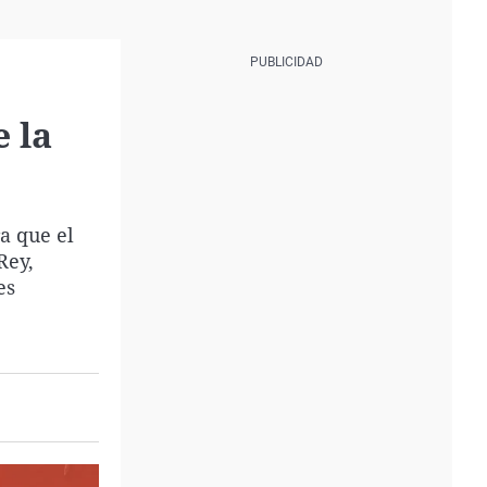
 la
a que el
Rey,
es