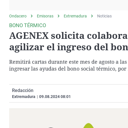
La rosa de los vientos
Caso
Extremadura
Gente viajera
Retornados
Galicia
Ondacero
Emisoras
Extremadura
Noticias
Como el perro y el
Equipo de investigación
La Rioja
BONO TÉRMICO
gato
AGENEX solicita colabora
Operación Viuda
Navarra
Negra
País Vasco
agilizar el ingreso del bo
Remitirá cartas durante este mes de agosto a las
ingresar las ayudas del bono social térmico, por
Redacción
Extremadura
|
09.08.2024 08:01