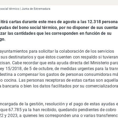
 social térmico | Junta de Extremadura
itirá cartas durante este mes de agosto a las 12.318 persona
ayudas del bono social térmico, por no disponer de sus cuenta
lizar las cantidades que les corresponden en función de su
go.
yuntamientos para solicitar la colaboración de los servicios
 sus destinatarios y que éstos cuenten con respaldo si tuvieran
cisan. Cabe recordar que esta ayuda directa del Ministerio para
Ley 15/2018, de 5 de octubre, de medidas urgentes para la tran
e destina a compensar los gastos de personas consumidoras m
a o cocina. Las personas receptoras de estas cartas son aquell
a bancaria o bien los datos facilitados por su comercializador
ncargada de la gestión, resolución y el pago de estas ayudas e
s que 67.785 ya la han recibido, quedando pendientes de cobro
2 y 2023, a quienes les corresponden una o varias transferenc