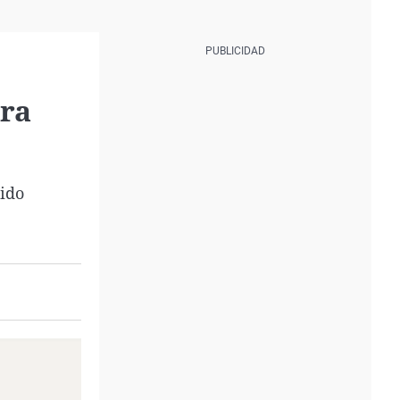
ara
dido