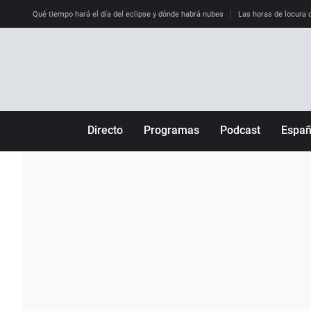
Qué tiempo hará el día del eclipse y dónde habrá nubes
Las horas de locura qu
Directo
Programas
Podcast
Espa
Más de uno
Los Perseguidos
Andalucía
Por fin
Malas decisiones
Aragón
Julia en la onda
Expedientes del más allá
Baleares
La brújula
El viaje del Guernica
Cantabria
Radioestadio
Invisibles
Cataluña
Radioestadio noche
Prohibido morirse
Comunidad de M
El colegio invisible
Esto no ha pasado
Comunitat Vale