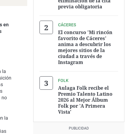
eliminación de la cita
previa obligatoria
s en
CÁCERES
s
El concurso 'Mi rincón
favorito de Cáceres'
anima a descubrir los
mejores sitios de la
ciudad a través de
Instagram
 la
sición
FOLK
ás
Aulaga Folk recibe el
as
Premio Talento Latino
a no
2026 al Mejor Álbum
Folk por 'A Primera
Vista'
n la
ias