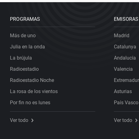
PROGRAMAS
EMISORAS
Más de uno
Madrid
Julia en la onda
Catalunya
La brújula
Andalucía
Radioestadio
Valencia
Radioestadio Noche
Extremadu
La rosa de los vientos
Asturias
Por fin no es lunes
País Vasco
Ver todo
Ver todo