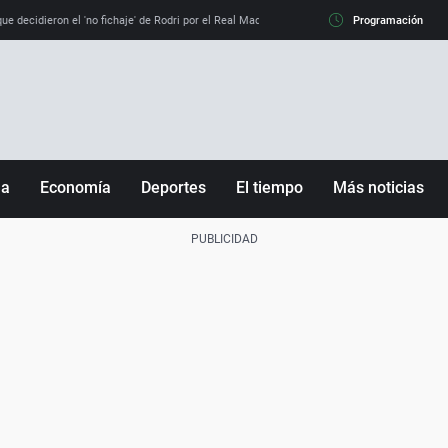
e decidieron el 'no fichaje' de Rodri por el Real Madrid y su 'sí' al Barça
Programación
La llamada de
ña
Economía
Deportes
El tiempo
Más noticias
Fútbol
Sociedad
Baloncesto
Mundo
Tenis
Salud
Motor
Cultura
Ciencia y Tecnología
adrid
Gastronomía
nciana
Medio ambiente