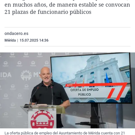
en muchos años, de manera estable se convocan
La rosa de los vientos
Caso
Extremadura
Virales
21 plazas de funcionario públicos
Gente viajera
Retornados
Galicia
Televisión
Como el perro y el gat
Equipo de investigaci
La Rioja
Elecciones
ondacero.es
Operación Viuda Negr
Navarra
Mérida
|
15.07.2025 14:36
País Vasco
La oferta pública de empleo del Ayuntamiento de Mérida cuenta con 21