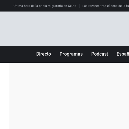
Última hora de la crisis migratoria en Ceuta
Las razones tras el cese de la f
Directo
Programas
Podcast
Espa
Más de uno
Los Perseguidos
Andalucía
Por fin
Malas decisiones
Aragón
Julia en la onda
Expedientes del más allá
Baleares
La brújula
El viaje del Guernica
Cantabria
Radioestadio
Invisibles
Cataluña
Radioestadio noche
Prohibido morirse
Comunidad de M
El colegio invisible
Esto no ha pasado
Comunitat Vale