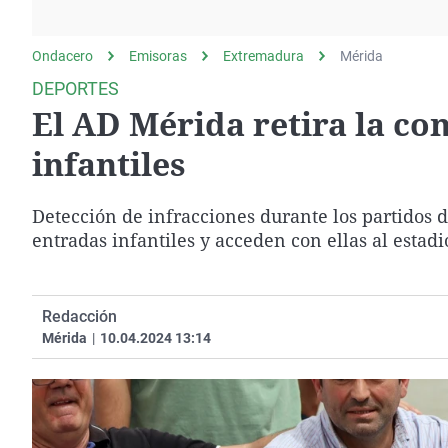
La rosa de los vientos
Caso
Extremadura
Gente viajera
Retornados
Galicia
Ondacero
Emisoras
Extremadura
Mérida
Como el perro y el
Equipo de investigación
La Rioja
DEPORTES
gato
El AD Mérida retira la co
Operación Viuda
Navarra
Negra
País Vasco
infantiles
Detección de infracciones durante los partidos 
entradas infantiles y acceden con ellas al estadi
Redacción
Mérida
|
10.04.2024 13:14