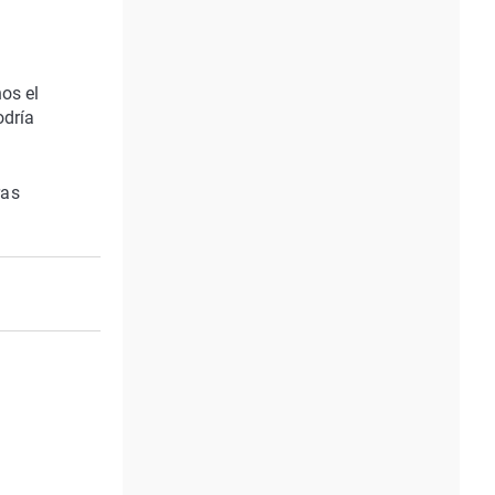
os el
odría
ras