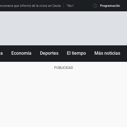
uncionaria que informó de la crisis en Ceuta
"No hay mafias, que no nos engañen": exper
Programación
ña
Economía
Deportes
El tiempo
Más noticias
Fútbol
Sociedad
Baloncesto
Mundo
Tenis
Salud
Motor
Cultura
Ciencia y Tecnología
adrid
Gastronomía
nciana
Medio ambiente