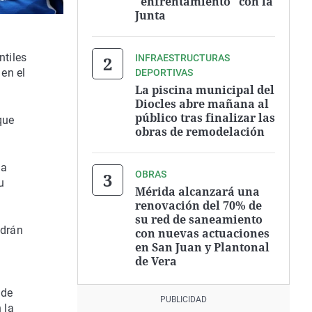
"enfrentamiento" con la
Junta
ntiles
INFRAESTRUCTURAS
 en el
DEPORTIVAS
La piscina municipal del
Diocles abre mañana al
público tras finalizar las
que
obras de remodelación
da
OBRAS
u
Mérida alcanzará una
renovación del 70% de
su red de saneamiento
ndrán
con nuevas actuaciones
en San Juan y Plantonal
de Vera
 de
 la