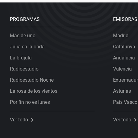
PROGRAMAS
EMISORAS
Más de uno
Madrid
Julia en la onda
Catalunya
La brújula
Andalucía
Radioestadio
Valencia
Radioestadio Noche
Extremadu
La rosa de los vientos
Asturias
Por fin no es lunes
País Vasco
Ver todo
Ver todo