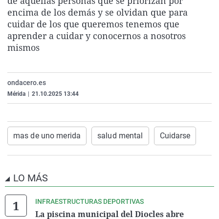
de aquellas personas que se priorizan por
La rosa de los vientos
Caso
Extremadura
Virales
encima de los demás y se olvidan que para
cuidar de los que queremos tenemos que
Gente viajera
Retornados
Galicia
Televisión
aprender a cuidar y conocernos a nosotros
Como el perro y el gat
Equipo de investigaci
La Rioja
Elecciones
mismos
Operación Viuda Negr
Navarra
País Vasco
ondacero.es
Mérida
|
21.10.2025 13:44
mas de uno merida
salud mental
Cuidarse
LO MÁS
INFRAESTRUCTURAS DEPORTIVAS
La piscina municipal del Diocles abre