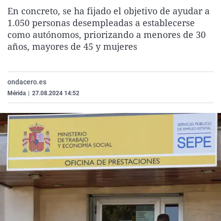
La rosa de los vientos
Caso
Extremadura
Virales
En concreto, se ha fijado el objetivo de ayudar a
1.050 personas desempleadas a establecerse
Gente viajera
Retornados
Galicia
Televisión
como autónomos, priorizando a menores de 30
Como el perro y el gat
Equipo de investigaci
La Rioja
Elecciones
años, mayores de 45 y mujeres
Operación Viuda Negr
Navarra
País Vasco
ondacero.es
Mérida
|
27.08.2024 14:52