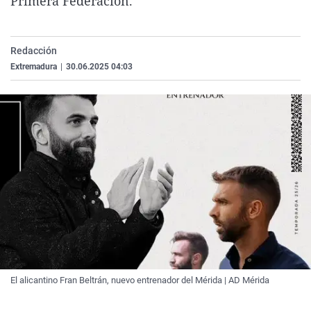
Primera Federación.
La rosa de los vientos
Caso
Extremadura
Virales
Gente viajera
Retornados
Galicia
Televisión
Redacción
Como el perro y el gat
Equipo de investigaci
La Rioja
Elecciones
Extremadura
|
30.06.2025 04:03
Operación Viuda Negr
Navarra
País Vasco
El alicantino Fran Beltrán, nuevo entrenador del Mérida | AD Mérida