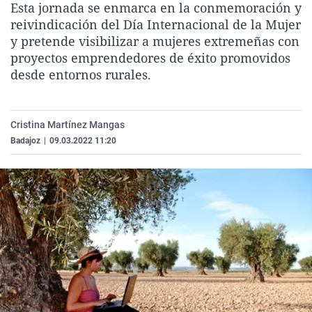
Esta jornada se enmarca en la conmemoración y
La rosa de los vientos
Caso
Extremadura
Virales
reivindicación del Día Internacional de la Mujer
Gente viajera
Retornados
Galicia
Televisión
y pretende visibilizar a mujeres extremeñas con
proyectos emprendedores de éxito promovidos
Como el perro y el gat
Equipo de investigaci
La Rioja
Elecciones
desde entornos rurales.
Operación Viuda Negr
Navarra
País Vasco
Cristina Martínez Mangas
Badajoz
|
09.03.2022 11:20