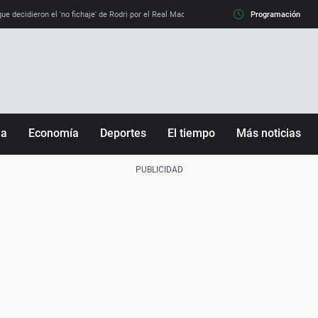
e decidieron el 'no fichaje' de Rodri por el Real Madrid y su 'sí' al Barça
Programación
La llamada de
ña
Economía
Deportes
El tiempo
Más noticias
Fútbol
Sociedad
Baloncesto
Mundo
Tenis
Salud
Motor
Cultura
Ciencia y Tecnología
adrid
Gastronomía
nciana
Medio ambiente