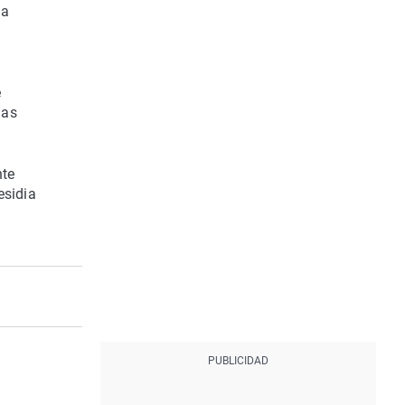
la
e
ias
nte
esidia