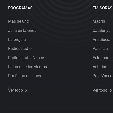
PROGRAMAS
EMISORAS
Más de uno
Madrid
Julia en la onda
Catalunya
La brújula
Andalucía
Radioestadio
Valencia
Radioestadio Noche
Extremadu
La rosa de los vientos
Asturias
Por fin no es lunes
País Vasco
Ver todo
Ver todo