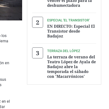
vencer el plazo para la
deshumectadora
ESPECIAL 'EL TRANSISTOR'
EN DIRECTO: Especial El
Transistor desde
Badajoz
 los
blema
TERRAZA DEL LÓPEZ
La terraza de verano del
Teatro López de Ayala de
ión en
Badajoz abre la
temporada el sábado
con 'Macarrónicos'
 sus
s
 en el
dar