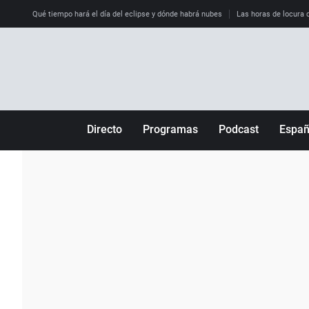
Qué tiempo hará el día del eclipse y dónde habrá nubes
Las horas de locura qu
Directo
Programas
Podcast
Espa
Más de uno
Los Perseguidos
Andalucía
Por fin
Malas decisiones
Aragón
Julia en la onda
Expedientes del más allá
Baleares
La brújula
El viaje del Guernica
Cantabria
Radioestadio
Invisibles
Cataluña
Radioestadio noche
Prohibido morirse
Comunidad de M
El colegio invisible
Esto no ha pasado
Comunitat Vale