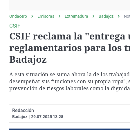
La rosa de los vientos
Caso
Extremadura
Gente viajera
Retornados
Galicia
Ondacero
Emisoras
Extremadura
Badajoz
Not
Como el perro y el
Equipo de investigación
La Rioja
CSIF
gato
CSIF reclama la "entrega 
Operación Viuda
Navarra
Negra
País Vasco
reglamentarios para los 
Badajoz
A esta situación se suma ahora la de los trabaja
desempeñar sus funciones con su propia ropa", 
prevención de riesgos laborales como la dignida
Redacción
Badajoz
|
29.07.2025 13:28