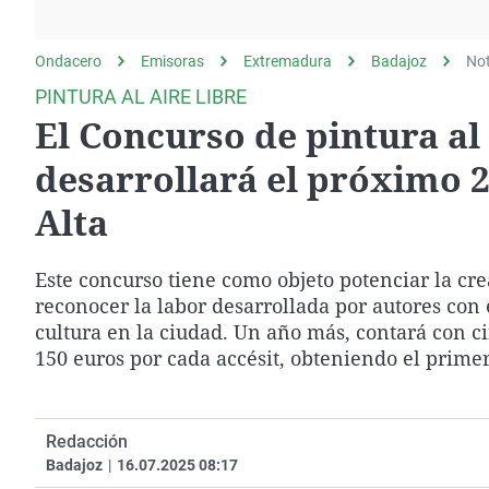
La rosa de los vientos
Caso
Extremadura
Gente viajera
Retornados
Galicia
Ondacero
Emisoras
Extremadura
Badajoz
Not
Como el perro y el
Equipo de investigación
La Rioja
PINTURA AL AIRE LIBRE
gato
El Concurso de pintura al 
Operación Viuda
Navarra
Negra
País Vasco
desarrollará el próximo 2
Alta
Este concurso tiene como objeto potenciar la crea
reconocer la labor desarrollada por autores con
cultura en la ciudad. Un año más, contará con c
150 euros por cada accésit, obteniendo el prime
Redacción
Badajoz
|
16.07.2025 08:17