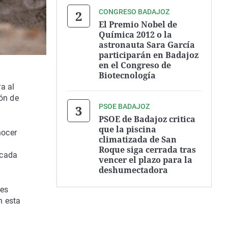
CONGRESO BADAJOZ
El Premio Nobel de
Química 2012 o la
astronauta Sara García
participarán en Badajoz
en el Congreso de
Biotecnología
a al
ión de
PSOE BADAJOZ
PSOE de Badajoz critica
que la piscina
nocer
climatizada de San
Roque siga cerrada tras
 cada
vencer el plazo para la
deshumectadora
tes
n esta