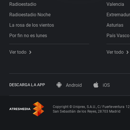
Radioestadio
Valencia
Radioestadio Noche
Extremadu
La rosa de los vientos
Asturias
Por fin no es lunes
País Vasco
Ver todo
Ver todo
DESCARGA LA APP
Android
iOS
Copyright © Uniprex, S.A.U., C/ Fuerteventura 12
San Sebastián de los Reyes, 28703 Madrid