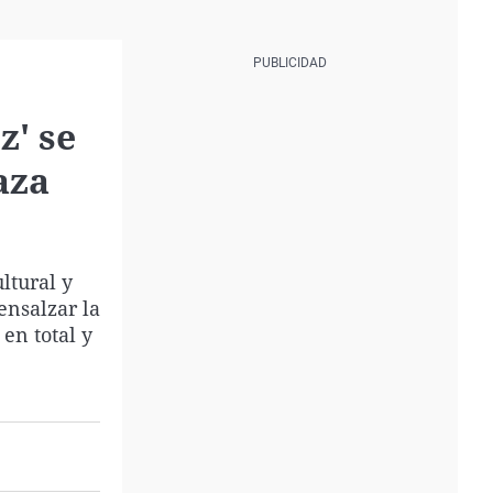
z' se
aza
ltural y
ensalzar la
en total y