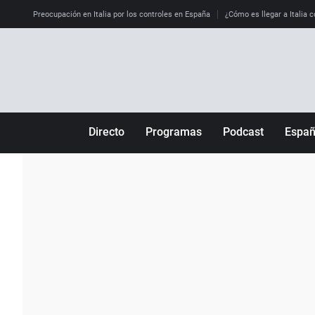
Preocupación en Italia por los controles en España
¿Cómo es llegar a Italia c
Directo
Programas
Podcast
Espa
Más de uno
Los Perseguidos
Andalucía
Por fin
Malas decisiones
Aragón
Julia en la onda
Expedientes del más allá
Baleares
La brújula
El viaje del Guernica
Cantabria
Radioestadio
Invisibles
Cataluña
Radioestadio noche
Prohibido morirse
Comunidad de M
El colegio invisible
Esto no ha pasado
Comunitat Vale