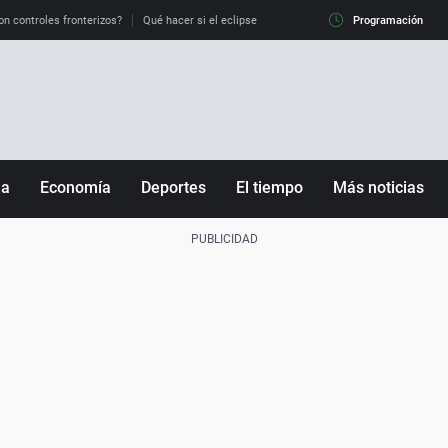
on controles fronterizos?
Qué hacer si el eclipse me pilla conduciendo
Programación
Qué tiempo 
ña
Economía
Deportes
El tiempo
Más noticias
Fútbol
Sociedad
Baloncesto
Mundo
Tenis
Salud
Motor
Cultura
Ciencia y Tecnología
adrid
Gastronomía
nciana
Medio ambiente