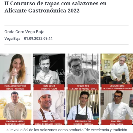
II Concurso de tapas con salazones en
La rosa de los vientos
Caso
Extremadura
Virales
Alicante Gastronómica 2022
Gente viajera
Retornados
Galicia
Televisión
Como el perro y el gat
Equipo de investigaci
La Rioja
Elecciones
Onda Cero Vega Baja
Operación Viuda Negr
Navarra
Vega Baja
|
01.09.2022 09:44
País Vasco
La ‘revolución’ de los salazones como producto “de excelencia y tradición