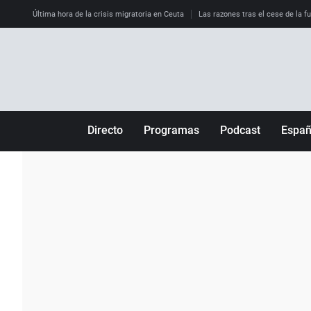
Última hora de la crisis migratoria en Ceuta
Las razones tras el cese de la f
Directo
Programas
Podcast
Espa
Más de uno
Los Perseguidos
Andalucía
Por fin
Malas decisiones
Aragón
Julia en la onda
Expedientes del más allá
Baleares
La brújula
El viaje del Guernica
Cantabria
Radioestadio
Invisibles
Cataluña
Radioestadio noche
Prohibido morirse
Comunidad de M
El colegio invisible
Esto no ha pasado
Comunitat Vale