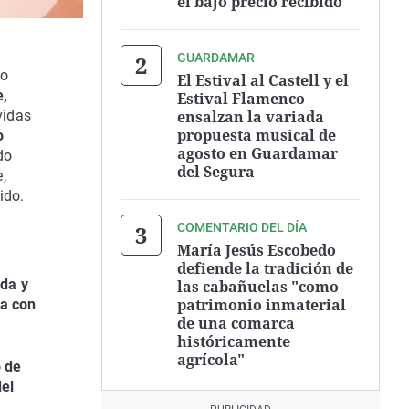
el bajo precio recibido
GUARDAMAR
to
El Estival al Castell y el
e,
Estival Flamenco
ensalzan la variada
vidas
propuesta musical de
o
agosto en Guardamar
do
del Segura
,
ido.
COMENTARIO DEL DÍA
María Jesús Escobedo
defiende la tradición de
ada y
las cabañuelas "como
patrimonio inmaterial
ja con
de una comarca
históricamente
agrícola"
o de
del