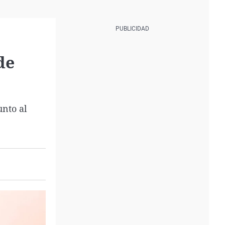
de
unto al