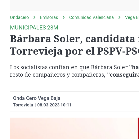
La rosa de los vientos
Caso
Extremadura
Gente viajera
Retornados
Galicia
Ondacero
Emisoras
Comunidad Valenciana
Vega B
Como el perro y el
Equipo de investigación
La Rioja
MUNICIPALES 28M
gato
Bárbara Soler, candidata 
Operación Viuda
Navarra
Negra
País Vasco
Torrevieja por el PSPV-P
Los socialistas confían en que Bárbara Soler
"ha
resto de compañeros y compañeras,
"conseguirá
Onda Cero Vega Baja
Torrevieja
|
08.03.2023 10:11