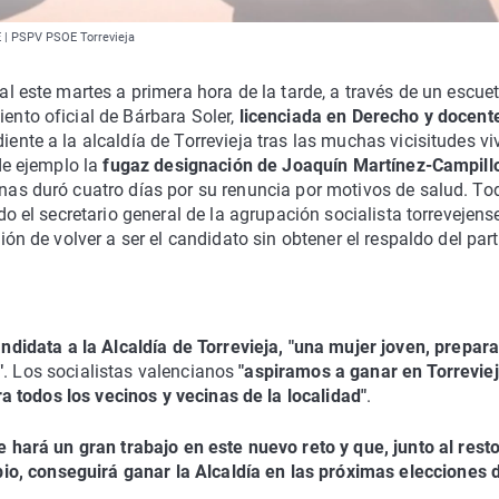
E | PSPV PSOE Torrevieja
l este martes a primera hora de la tarde, a través de un escue
nto oficial de Bárbara Soler,
licenciada en Derecho y docent
nte a la alcaldía de Torrevieja tras las muchas vicisitudes vi
de ejemplo la
fugaz designación de Joaquín Martínez-Campill
nas duró cuatro días por su renuncia por motivos de salud. To
o el secretario general de la agrupación socialista torrevejense
ón de volver a ser el candidato sin obtener el respaldo del part
didata a la Alcaldía de Torrevieja, "una mujer joven, prepar
"
. Los socialistas valencianos
"aspiramos a ganar en Torrevie
 todos los vecinos y vecinas de la localidad"
.
hará un gran trabajo en este nuevo reto y que, junto al rest
o, conseguirá ganar la Alcaldía en las próximas elecciones 