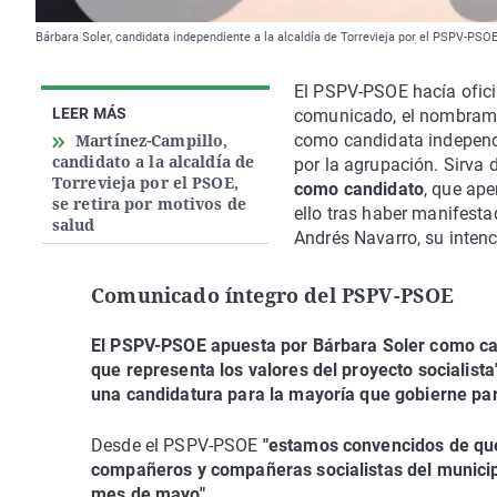
Bárbara Soler, candidata independiente a la alcaldía de Torrevieja por el PSPV-PSO
El PSPV-PSOE hacía oficia
LEER MÁS
comunicado, el nombramie
Martínez-Campillo,
como candidata independie
candidato a la alcaldía de
por la agrupación. Sirva 
Torrevieja por el PSOE,
como candidato
, que ape
se retira por motivos de
ello tras haber manifestad
salud
Andrés Navarro, su intenci
Comunicado íntegro del PSPV-PSOE
El PSPV-PSOE apuesta por Bárbara Soler
como can
que representa los valores del proyecto socialista
una candidatura para la mayoría que gobierne para
Desde el PSPV-PSOE
"estamos convencidos de que 
compañeros y compañeras socialistas del municipi
mes de mayo"
.